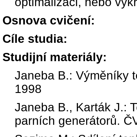
optimalizaci, nebo výk
Osnova cvičení:
Cíle studia:
Studijní materiály:
Janeba B.: Výměníky te
1998
Janeba B., Karták J.: 
parních generátorů. Č