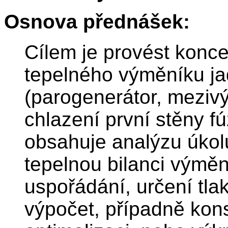
Osnova přednášek:
Cílem je provést konce
tepelného výměníku ja
(parogenerátor, meziv
chlazení první stěny f
obsahuje analýzu úkolu
tepelnou bilanci výmě
uspořádání, určení tla
výpočet, případně kon