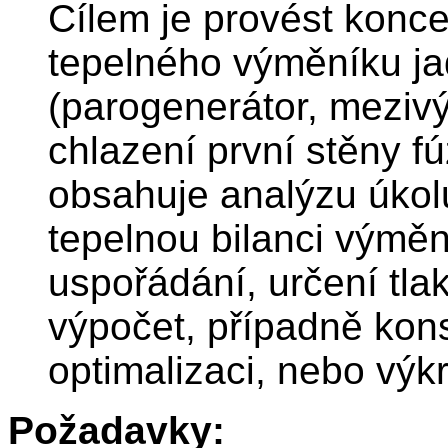
Cílem je provést konce
tepelného výměníku ja
(parogenerátor, meziv
chlazení první stěny f
obsahuje analýzu úkolu
tepelnou bilanci výmě
uspořádání, určení tla
výpočet, případně kon
optimalizaci, nebo výk
Požadavky: