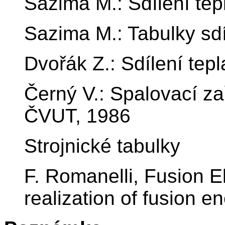
Sazima M.: Sdílení te
Sazima M.: Tabulky sd
Dvořák Z.: Sdílení te
Černý V.: Spalovací za
ČVUT, 1986
Strojnické tabulky
F. Romanelli, Fusion El
realization of fusion 