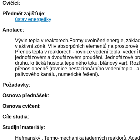
Cvičící:
Předmět zajišťuje:
ústav energetiky
Anotace:
Vývin tepla v reaktorech.Formy uvolněné energie, základn
v aktivní zóně. Vliv absorpčních elementů na prostorové 
Přenos tepla v reaktorech - rovnice vedení tepla, vedení
jednofázovém a dvoufázovém proudění. Jednofázové proud
druhu, kritická hustota tepelného toku, blánový var). Roz
přenos obecně (rovnice nestacionárního vedení tepla - an
palivového kanálu, numerické řešení).
Požadavky:
Osnova přednášek:
Osnova cvičení:
Cíle studia:
Studijní materiály:
Heřmanský , Termo-mechanika jaderných reaktorů, Aca