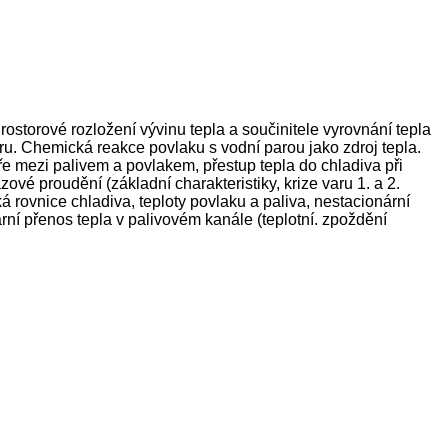
ostorové rozložení vývinu tepla a součinitele vyrovnání tepla
oru. Chemická reakce povlaku s vodní parou jako zdroj tepla.
eře mezi palivem a povlakem, přestup tepla do chladiva při
 proudění (základní charakteristiky, krize varu 1. a 2.
á rovnice chladiva, teploty povlaku a paliva, nestacionární
rní přenos tepla v palivovém kanále (teplotní. zpoždění