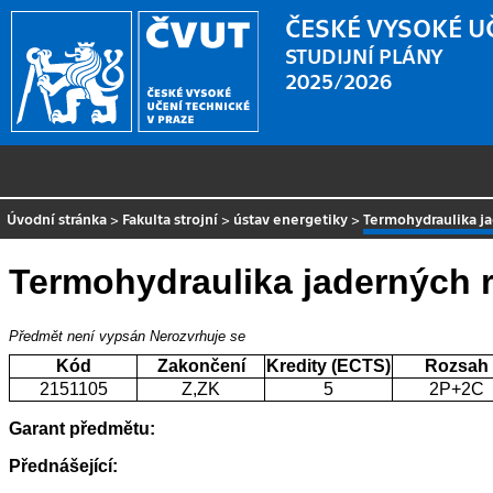
ČESKÉ VYSOKÉ U
STUDIJNÍ PLÁNY
2025/2026
Úvodní stránka
>
Fakulta strojní
>
ústav energetiky
>
Termohydraulika ja
Termohydraulika jaderných r
Předmět není vypsán
Nerozvrhuje se
Kód
Zakončení
Kredity (ECTS)
Rozsah
2151105
Z,ZK
5
2P+2C
Garant předmětu:
Přednášející: