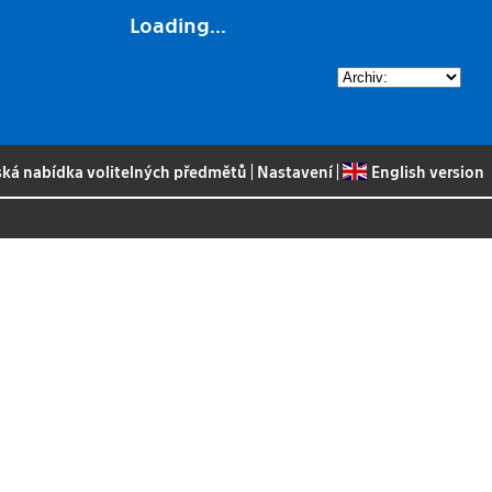
Loading...
ská nabídka volitelných předmětů
|
Nastavení
|
English version