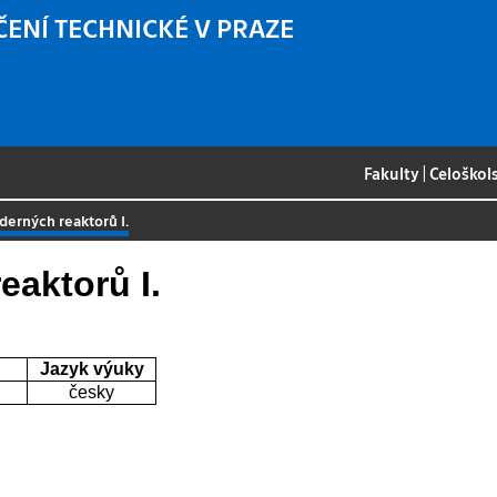
ČENÍ TECHNICKÉ V PRAZE
Fakulty
|
Celoškol
derných reaktorů I.
eaktorů I.
Jazyk výuky
česky