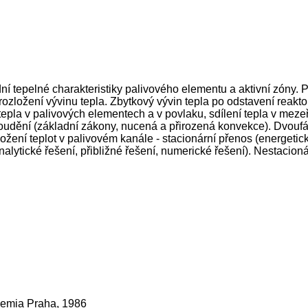
í tepelné charakteristiky palivového elementu a aktivní zóny. Pr
rozložení vývinu tepla. Zbytkový vývin tepla po odstavení reakt
 tepla v palivových elementech a v povlaku, sdílení tepla v mez
ění (základní zákony, nucená a přirozená konvekce). Dvoufázové
ložení teplot v palivovém kanále - stacionární přenos (energetick
alytické řešení, přibližné řešení, numerické řešení). Nestacioná
demia Praha, 1986