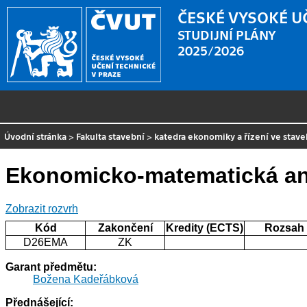
ČESKÉ VYSOKÉ U
STUDIJNÍ PLÁNY
2025/2026
Úvodní stránka
>
Fakulta stavební
>
katedra ekonomiky a řízení ve stave
Ekonomicko-matematická an
Zobrazit rozvrh
Kód
Zakončení
Kredity (ECTS)
Rozsah
D26EMA
ZK
Garant předmětu:
Božena Kadeřábková
Přednášející: