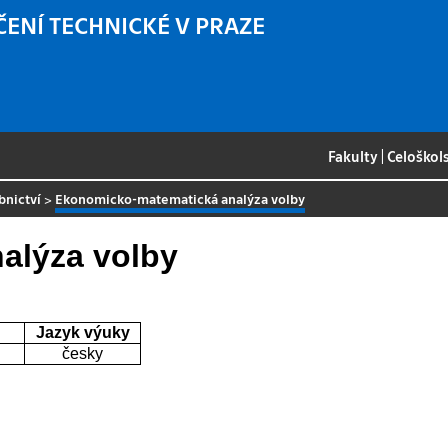
ČENÍ TECHNICKÉ V PRAZE
Fakulty
|
Celoškol
bnictví
>
Ekonomicko-matematická analýza volby
alýza volby
Jazyk výuky
česky