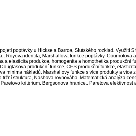
ojetí poptávky u Hickse a Barroa, Slutského rozklad. Využit
ku. Royova identita, Marshallova funkce poptávky. Cournotova
na a elasticita produkce, homogenita a homothetika produkční 
 Douglasova produkční funkce, CES produkční funkce, elasticita 
a minima nákladů, Marshallovy funkce s více produkty a více 
a tržní struktura, Nashova rovnováha. Matematická analýza ceno
a Paretovo kritérium, Bergsonova hranice.. Paretova efektivnost