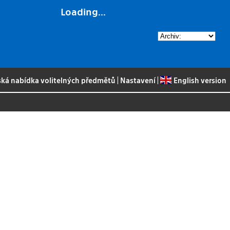
Loading...
ská nabídka volitelných předmětů
|
Nastavení
|
English version