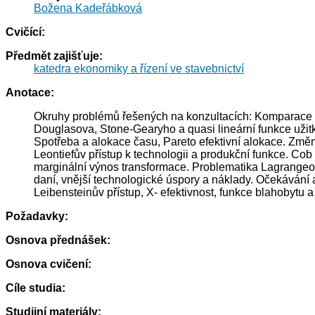
Božena Kadeřábková
Cvičící:
Předmět zajišťuje:
katedra ekonomiky a řízení ve stavebnictví
Anotace:
Okruhy problémů řešených na konzultacích: Komparace p
Douglasova, Stone-Gearyho a quasi lineární funkce užit
Spotřeba a alokace času, Pareto efektivní alokace. Změ
Leontiefův přístup k technologii a produkční funkce. Cob
marginální výnos transformace. Problematika Lagrangeov
daní, vnější technologické úspory a náklady. Očekávání 
Leibensteinův přístup, X- efektivnost, funkce blahobytu 
Požadavky:
Osnova přednášek:
Osnova cvičení:
Cíle studia:
Studijní materiály: