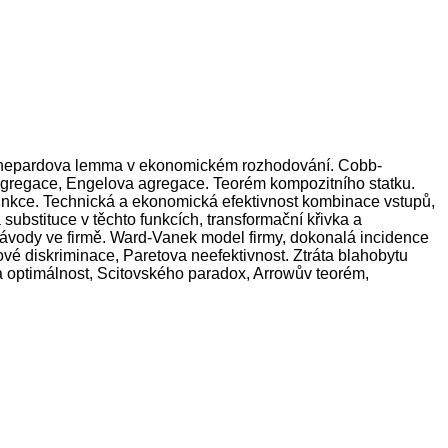
í Shepardova lemma v ekonomickém rozhodování. Cobb-
 agregace, Engelova agregace. Teorém kompozitního statku.
funkce. Technická a ekonomická efektivnost kombinace vstupů,
substituce v těchto funkcích, transformační křivka a
závody ve firmě. Ward-Vanek model firmy, dokonalá incidence
vé diskriminace, Paretova neefektivnost. Ztráta blahobytu
 a optimálnost, Scitovského paradox, Arrowův teorém,