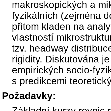
makroskopických a mik
fyzikálních (zejména d
přitom kladen na analy
vlastností mikrostruktu
tzv. headway distribuc
rigidity. Diskutována 
empirických socio-fyzik
s predikcemi teoretick
Požadavky:
Základní kurzy rovnic 