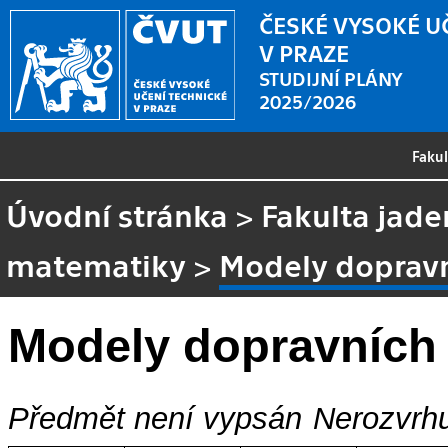
ČESKÉ VYSOKÉ U
V PRAZE
STUDIJNÍ PLÁNY
2025/2026
Faku
Úvodní stránka
>
Fakulta jade
matematiky
>
Modely doprav
Modely dopravních
Předmět není vypsán
Nerozvrhu