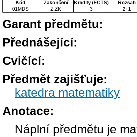
Kód
Zakončení
Kredity (ECTS)
Rozsah
01MDS
Z,ZK
3
2+1
Garant předmětu:
Přednášející:
Cvičící:
Předmět zajišťuje:
katedra matematiky
Anotace:
Náplní předmětu je ma