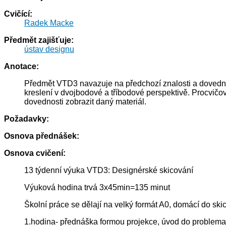
Cvičící:
Radek Macke
Předmět zajišťuje:
ústav designu
Anotace:
Předmět VTD3 navazuje na předchozí znalosti a dovednos
kreslení v dvojbodové a tříbodové perspektivě. Procvičov
dovednosti zobrazit daný materiál.
Požadavky:
Osnova přednášek:
Osnova cvičení:
13 týdenní výuka VTD3: Designérské skicování
Výuková hodina trvá 3x45min=135 minut
Školní práce se dělají na velký formát A0, domácí do ski
1.hodina- přednáška formou projekce, úvod do problemat