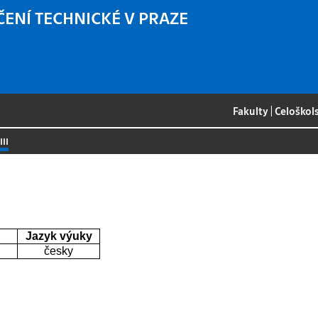
ČENÍ TECHNICKÉ V PRAZE
Fakulty
|
Celoškol
III
Jazyk výuky
česky