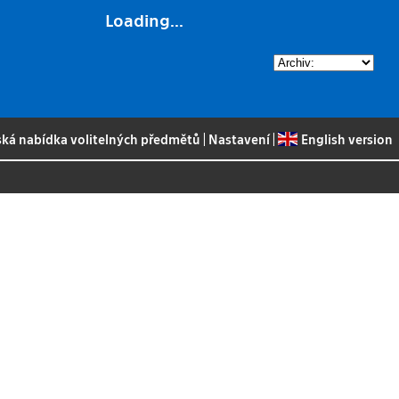
Loading...
ská nabídka volitelných předmětů
|
Nastavení
|
English version