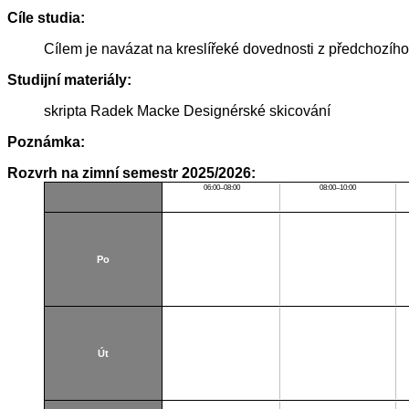
Cíle studia:
Cílem je navázat na kreslířeké dovednosti z předchozího s
Studijní materiály:
skripta Radek Macke Designérské skicování
Poznámka:
Rozvrh na zimní semestr 2025/2026:
06:00–08:00
08:00–10:00
Po
Út