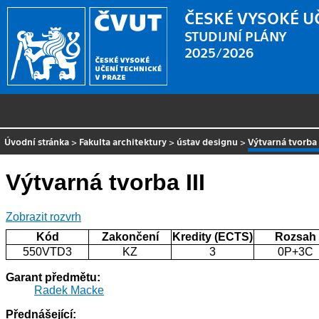
ČESKÉ VYSOKÉ U
STUDIJNÍ PLÁNY
2025/2026
Úvodní stránka
>
Fakulta architektury
>
ústav designu
>
Výtvarná tvorba 
Výtvarná tvorba III
Zobrazit rozvrh
Kód
Zakončení
Kredity (ECTS)
Rozsah
550VTD3
KZ
3
0P+3C
Garant předmětu:
Radek Macke
Přednášející: