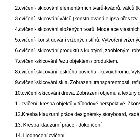
2.cvičení- skicování elementárních tvarů-kvádrů, válců (
3.cvičení -skicování válců (konstruovaná elipsa přes tzv.
4.cvičení- skicování složených tvarů. Modelace vlastních 
5.cvičení- konstruování vržených stínů. Vytvoření vržených
6.cvičení- skicování produktů s kulatými, zaoblenými roh
7.cvičení-skicování řezu objektem / produktem.
8.cvičení-skicování lesklého povrchu - kovu/chromu. Vytv
9.cvičení-skicování skla. Zobrazení transparentnosti, refl
10.cvičení-skicování dřeva. Zobrazení objemu a textury 
11.cvičení- kresba objektů v tříbodové perspektivě. Zko
12.Kresba klauzurní práce designérský storyboard, zadá
13. Kresba klauzurní práce - dokončení
14. Hodnocení cvičení