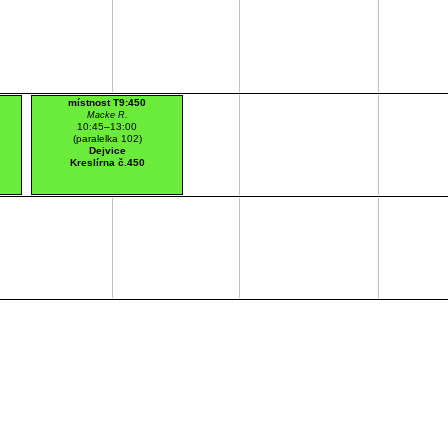
místnost T9:450
Macke R.
10:45–13:00
(paralelka 102)
Dejvice
Kreslírna č.450