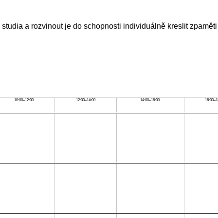
tudia a rozvinout je do schopnosti individuálně kreslit zpaměti
10:00–12:00
12:00–14:00
14:00–16:00
16:00–1