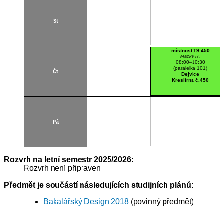
St
místnost T9:450
Macke R.
08:00–10:30
(paralelka 101)
Čt
Dejvice
Kreslírna č.450
Pá
Rozvrh na letní semestr 2025/2026:
Rozvrh není připraven
Předmět je součástí následujících studijních plánů:
Bakalářský Design 2018
(povinný předmět)