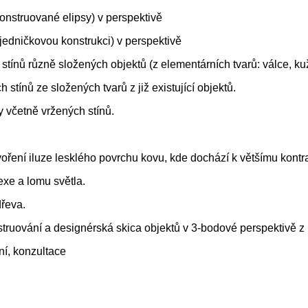
konstruované elipsy) v perspektivě
 jedničkovou konstrukci) v perspektivě
stínů různě složených objektů (z elementárních tvarů: válce, kuž
 stínů ze složených tvarů z již existující objektů.
y včetně vržených stínů.
oření iluze lesklého povrchu kovu, kde dochází k většímu kontra
exe a lomu světla.
dřeva.
nstruování a designérská skica objektů v 3-bodové perspektivě 
ní, konzultace