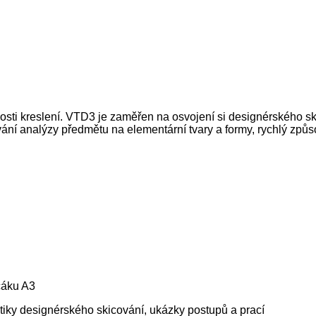
ti kreslení. VTD3 je zaměřen na osvojení si designérského sk
ání analýzy předmětu na elementární tvary a formy, rychlý způs
cáku A3
iky designérského skicování, ukázky postupů a prací