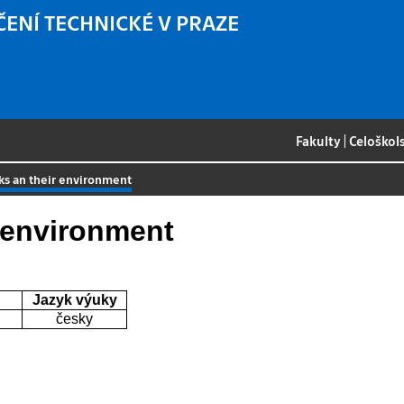
ČENÍ TECHNICKÉ V PRAZE
Fakulty
|
Celoškol
ks an their environment
 environment
Jazyk výuky
česky