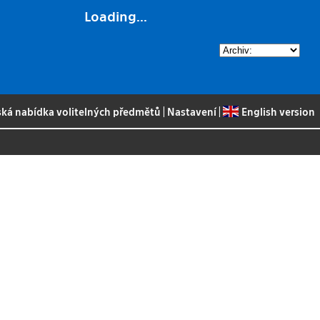
Loading...
ská nabídka volitelných předmětů
|
Nastavení
|
English version