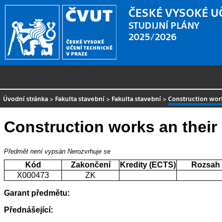
ČESKÉ VYSOKÉ U
STUDIJNÍ PLÁNY
2025/2026
Úvodní stránka
>
Fakulta stavební
>
Fakulta stavební
>
Construction wor
Construction works an their
Předmět není vypsán
Nerozvrhuje se
Kód
Zakončení
Kredity (ECTS)
Rozsah
X000473
ZK
Garant předmětu:
Přednášející: