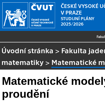
ČESKÉ VYSOKÉ U
V PRAZE
STUDIJNÍ PLÁNY
2025/2026
Faku
Úvodní stránka
>
Fakulta jade
matematiky
>
Matematické m
Matematické model
proudění