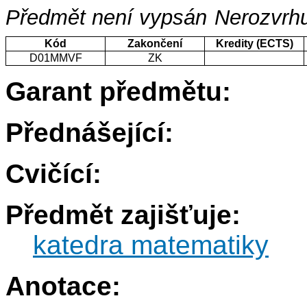
Předmět není vypsán
Nerozvrhu
Kód
Zakončení
Kredity (ECTS)
D01MMVF
ZK
Garant předmětu:
Přednášející:
Cvičící:
Předmět zajišťuje:
katedra matematiky
Anotace: