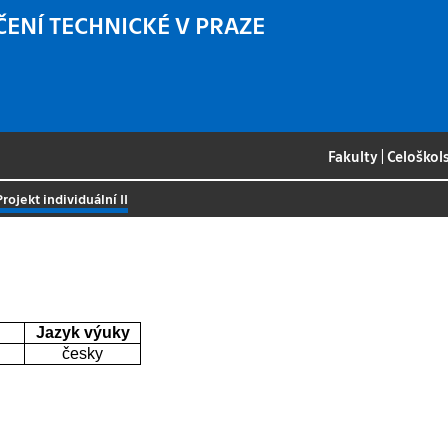
ČENÍ TECHNICKÉ V PRAZE
Fakulty
|
Celoškol
Projekt individuální II
Jazyk výuky
česky