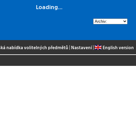
Loading...
ská nabídka volitelných předmětů
|
Nastavení
|
English version