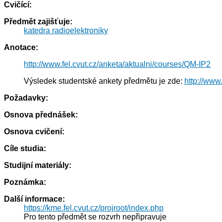
Cvičící:
Předmět zajišťuje:
katedra radioelektroniky
Anotace:
http://www.fel.cvut.cz/anketa/aktualni/courses/QM-IP2
Výsledek studentské ankety předmětu je zde:
http://www
Požadavky:
Osnova přednášek:
Osnova cvičení:
Cíle studia:
Studijní materiály:
Poznámka:
Další informace:
https://kme.fel.cvut.cz/projroot/index.php
Pro tento předmět se rozvrh nepřipravuje