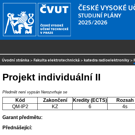
ČESKÉ VYSOKÉ U
STUDIJNÍ PLÁNY
2025/2026
Úvodní stránka
>
Fakulta elektrotechnická
>
katedra radioelektroniky
>
Projekt individuální II
Předmět není vypsán
Nerozvrhuje se
Kód
Zakončení
Kredity (ECTS)
Rozsah
QM-IP2
KZ
6
4s
Garant předmětu:
Přednášející: