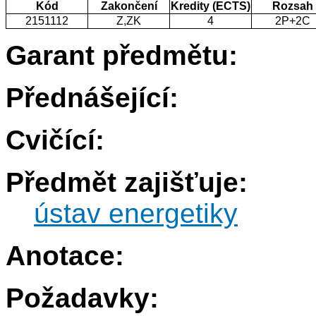
Kód
Zakončení
Kredity (ECTS)
Rozsah
2151112
Z,ZK
4
2P+2C
Garant předmětu:
Přednášející:
Cvičící:
Předmět zajišťuje:
ústav energetiky
Anotace:
Požadavky: