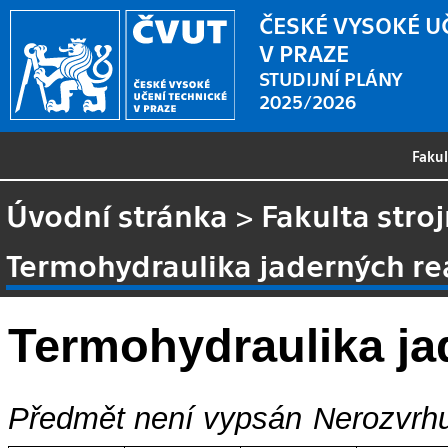
ČESKÉ VYSOKÉ U
V PRAZE
STUDIJNÍ PLÁNY
2025/2026
Faku
Úvodní stránka
>
Fakulta stroj
Termohydraulika jaderných rea
Termohydraulika jad
Předmět není vypsán
Nerozvrhu