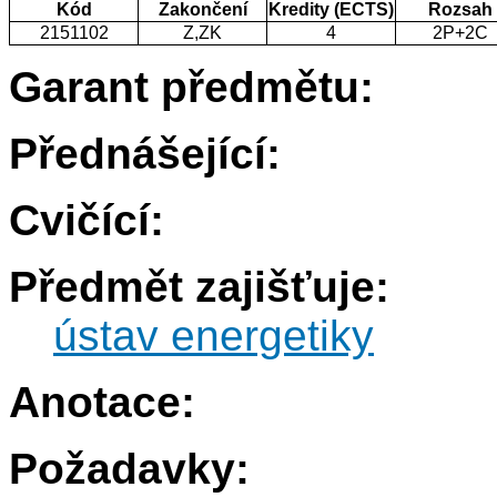
Kód
Zakončení
Kredity (ECTS)
Rozsah
2151102
Z,ZK
4
2P+2C
Garant předmětu:
Přednášející:
Cvičící:
Předmět zajišťuje:
ústav energetiky
Anotace:
Požadavky: