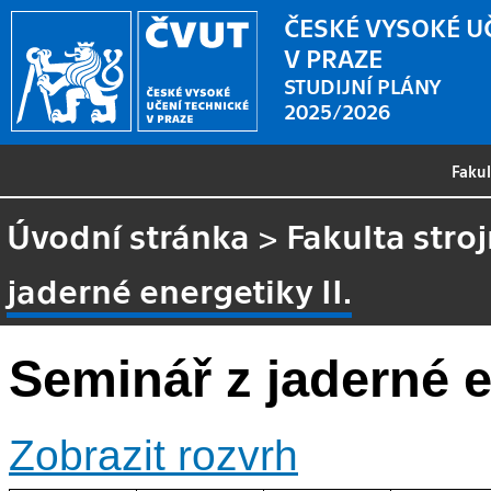
ČESKÉ VYSOKÉ U
V PRAZE
STUDIJNÍ PLÁNY
2025/2026
Faku
Úvodní stránka
>
Fakulta stroj
jaderné energetiky II.
Seminář z jaderné en
Zobrazit rozvrh