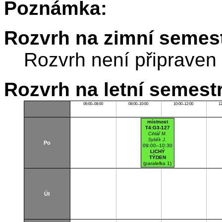
Poznámka:
Rozvrh na zimní semest
Rozvrh není připraven
Rozvrh na letní semest
06:00–08:00
08:00–10:00
10:00–12:00
1
místnost
T4:G3-127
Cihlář M.
Syblík J.
Po
09:00–10:30
LICHÝ
TÝDEN
(paralelka 1)
Dejvice
Učebna
(počítačová)
Út