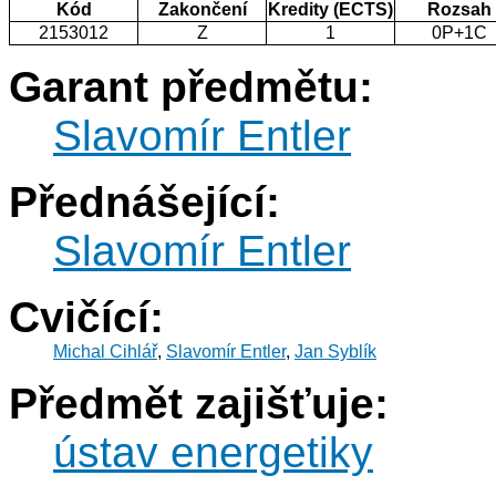
Kód
Zakončení
Kredity (ECTS)
Rozsah
2153012
Z
1
0P+1C
Garant předmětu:
Slavomír Entler
Přednášející:
Slavomír Entler
Cvičící:
Michal Cihlář
,
Slavomír Entler
,
Jan Syblík
Předmět zajišťuje:
ústav energetiky