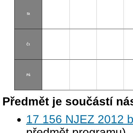
St
Čt
Pá
Předmět je součástí nás
17 156 NJEZ 2012 b
předmět programu)