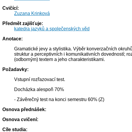
Cvičící:
Zuzana Krinková
Předmět zajišťuje:
katedra jazyků a společenských věd
Anotace:
Gramatické jevy a stylistika. Výběr konverzačních okruh
struktur a perceptivních i komunikativních dovedností; r
(odborným) textem a jeho charakteristikami.
Požadavky:
Vstupní rozřazovací test.
Docházka alespoň 70%
- Závěrečný test na konci semestru 60% (Z)
Osnova přednášek:
Osnova cvičení:
Cíle studia: