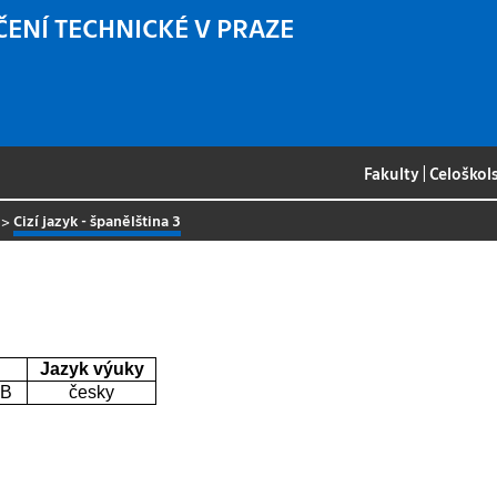
ČENÍ TECHNICKÉ V PRAZE
Fakulty
|
Celoškol
>
Cizí jazyk - španělština 3
Jazyk výuky
0B
česky