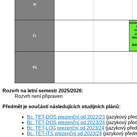
St
míst
0
(
Čt
Hor
B4
Pá
Rozvrh na letní semestr 2025/2026:
Rozvrh není připraven
Předmět je součástí následujících studijních plánů:
Bc. TET-DOS prezenční od 2022/23
(jazykový pře
Bc. TET-DOS prezenční od 2023/24
(jazykový pře
Bc. TET-LOG prezenční od 2023/24
(jazykový pře
Bc. TET-ITS prezenční od 2023/24
(jazykový předm