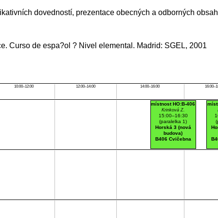
kativních dovedností, prezentace obecných a odborných obsah
ce. Curso de espa?ol ? Nivel elemental. Madrid: SGEL, 2001
10:00–12:00
12:00–14:00
14:00–16:00
16:00–1
místnost HO:B-406
míst
Krinková Z.
15:00–16:30
1
(paralelka 1)
(
Horská 3 (nová
Ho
budova)
B406 Cvičebna
B4