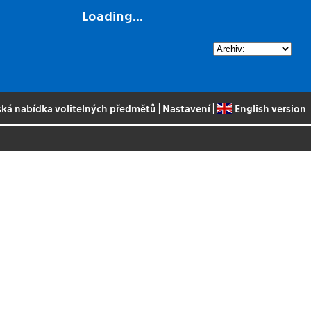
Loading...
ská nabídka volitelných předmětů
|
Nastavení
|
English version