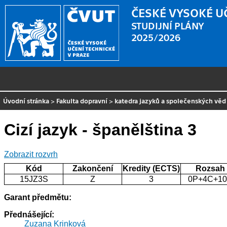
ČESKÉ VYSOKÉ U
STUDIJNÍ PLÁNY
2025/2026
Úvodní stránka
>
Fakulta dopravní
>
katedra jazyků a společenských věd
Cizí jazyk - španělština 3
Zobrazit rozvrh
Kód
Zakončení
Kredity (ECTS)
Rozsah
15JZ3S
Z
3
0P+4C+1
Garant předmětu:
Přednášející:
Zuzana Krinková