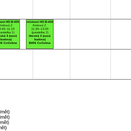
nost HO:B-406
místnost HO:B-406
Krinková Z.
Krinková Z.
9:45–11:15
11:30–13:00
paralelka 1)
(paralelka 2)
ská 3 (nová
Horská 3 (nová
budova)
budova)
06 Cvičebna
B406 Cvičebna
dmět)
dmět)
dmět)
ět)