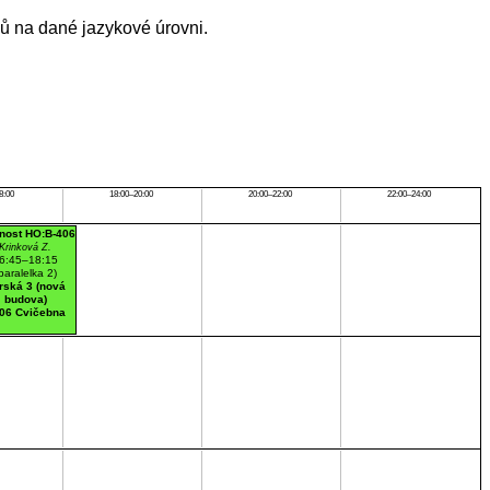
ů na dané jazykové úrovni.
8:00
18:00–20:00
20:00–22:00
22:00–24:00
nost HO:B-406
Krinková Z.
6:45–18:15
paralelka 2)
rská 3 (nová
budova)
06 Cvičebna