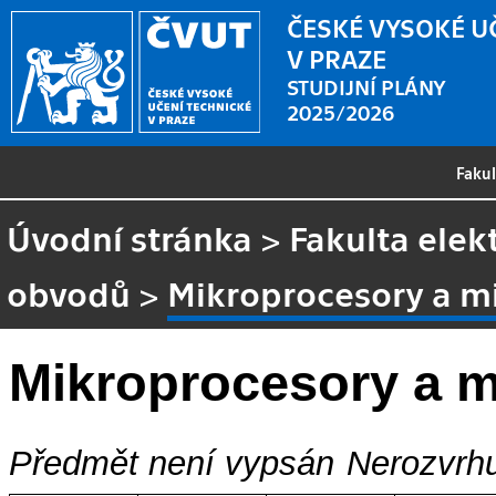
ČESKÉ VYSOKÉ U
V PRAZE
STUDIJNÍ PLÁNY
2025/2026
Faku
Úvodní stránka
>
Fakulta elek
obvodů
>
Mikroprocesory a m
Mikroprocesory a m
Předmět není vypsán
Nerozvrhu