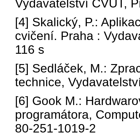
Vydavatelství ČVUT, P
[4] Skalický, P.: Aplik
cvičení. Praha : Vydav
116 s
[5] Sedláček, M.: Zpra
technice, Vydavatelst
[6] Gook M.: Hardwaro
programátora, Comput
80-251-1019-2