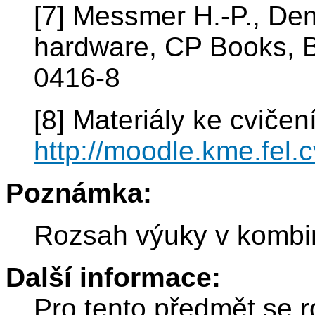
[7] Messmer H.-P., De
hardware, CP Books, B
0416-8
[8] Materiály ke cvičen
http://moodle.kme.fel.c
Poznámka:
Rozsah výuky v kombi
Další informace:
Pro tento předmět se r