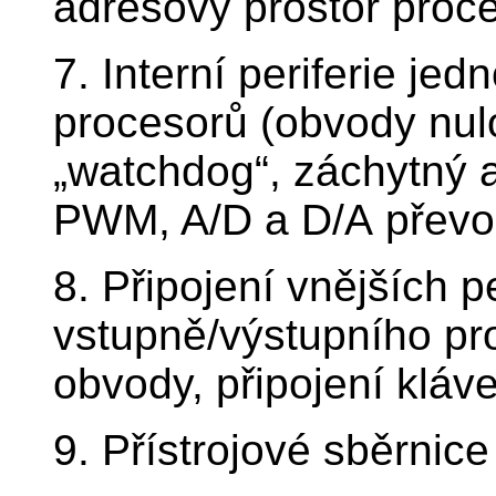
adresový prostor proc
7. Interní periferie je
procesorů (obvody nul
„watchdog“, záchytný 
PWM, A/D a D/A převo
8. Připojení vnějších pe
vstupně/výstupního pro
obvody, připojení kláve
9. Přístrojové sběrnice