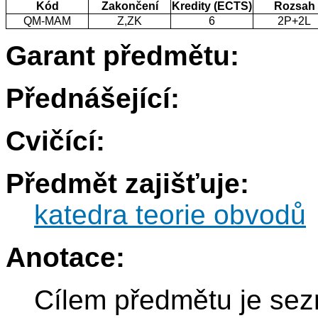
Kód
Zakončení
Kredity (ECTS)
Rozsah
QM-MAM
Z,ZK
6
2P+2L
Garant předmětu:
Přednášející:
Cvičící:
Předmět zajišťuje:
katedra teorie obvodů
Anotace:
Cílem předmětu je sez