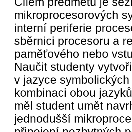
Cílem předmětu je sez
mikroprocesorových sy
interní periferie proces
sběrnici procesoru a re
paměťového nebo vstu
Naučit studenty vytvo
v jazyce symbolických 
kombinaci obou jazyků
měl student umět navrh
jednodušší mikroproce
připojení nezbytných pe