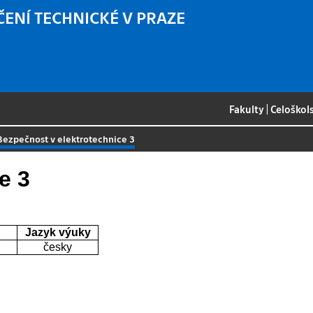
ČENÍ TECHNICKÉ V PRAZE
Fakulty
|
Celoškol
Bezpečnost v elektrotechnice 3
e 3
Jazyk výuky
česky