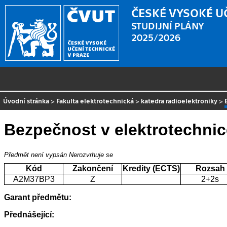
ČESKÉ VYSOKÉ U
STUDIJNÍ PLÁNY
2025/2026
Úvodní stránka
>
Fakulta elektrotechnická
>
katedra radioelektroniky
>
Bezpečnost v elektrotechnic
Předmět není vypsán
Nerozvrhuje se
Kód
Zakončení
Kredity (ECTS)
Rozsah
A2M37BP3
Z
2+2s
Garant předmětu:
Přednášející: