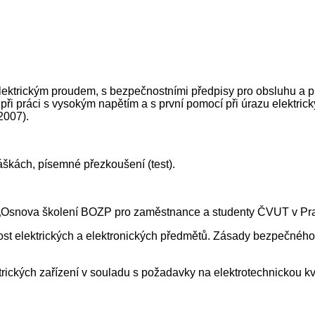
lektrickým proudem, s bezpečnostními předpisy pro obsluhu a p
i práci s vysokým napětím a s první pomocí při úrazu elektrick
2007).
škách, písemné přezkoušení (test).
„Osnova školení BOZP pro zaměstnance a studenty ČVUT v Pra
t elektrických a elektronických předmětů. Zásady bezpečného 
ktrických zařízení v souladu s požadavky na elektrotechnickou k