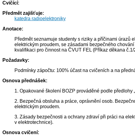
Cvičící:
Předmět zajišťuje:
katedra radioelektroniky
Anotace:
Předmět seznamuje studenty s riziky a příčinami úrazů e
elektrickým proudem, se zásadami bezpečného chování př
kvalifikaci pro činnost na ČVUT FEL (Příkaz děkana č.1/
Požadavky:
Podmínky zápočtu: 100% účast na cvičeních a na předná
Osnova přednášek:
1. Opakované školení BOZP prováděné podle předlohy 
2. Bezpečná obsluha a práce, oprávnění osob. Bezpečnos
elektrickým proudem.
3. Zásady bezpečnosti a ochrany zdraví při práci na ele
v elektrotechnice).
Osnova cvičení: