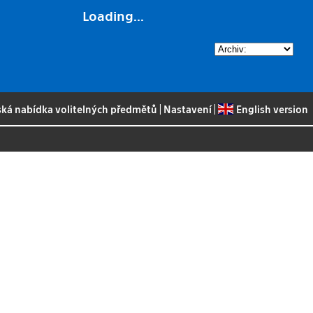
Loading...
ská nabídka volitelných předmětů
|
Nastavení
|
English version