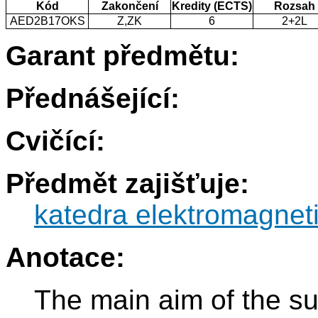
Kód
Zakončení
Kredity (ECTS)
Rozsah
AED2B17OKS
Z,ZK
6
2+2L
Garant předmětu:
Přednášející:
Cvičící:
Předmět zajišťuje:
katedra elektromagnet
Anotace:
The main aim of the sub