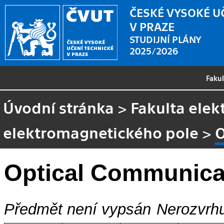
ČESKÉ VYSOKÉ U
V PRAZE
STUDIJNÍ PLÁNY
2025/2026
Faku
Úvodní stránka
>
Fakulta elek
elektromagnetického pole
>
O
Optical Communica
Předmět není vypsán
Nerozvrhu