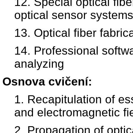
12. Special optical fibe
optical sensor system
13. Optical fiber fabr
14. Professional softwa
analyzing
Osnova cvičení:
1. Recapitulation of e
and electromagnetic fi
2. Propagation of opt