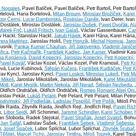
a Nogales
, Pavel Balíček, Pavel Balíček, Petr Bartoš, Petr Barto
rtelová, Hana Bortelová,
Milan Broum
,
Miroslav Brožíček
,
Karel
bor Černý
,
Lucie Damborská
,
Rostislav Daněk
, Ivan Derer, Ivan
v Dostálek, Miroslav Dostálek,
Jaroslav Dušek
,
Pavel Dvořák
,
Al
Marek Frič
,
Lukáš Fritsch
,
Ivan Galaš
, Václav Gassenbauer,
Car
av Hackl, Stanislav Hackl,
Jakub Hájek
, Karel Hána, Karel Hána
rera Martinez
, Jaroslav Holiš,
Petr Honzík
,
Michal Horevaj
,
Jaro
Husník,
Pankaj Kumar Chauhan
,
Jiří Jakovenko
,
Vladimír Janíče
řica
,
Petr Kačmařík
,
František Kadlec
,
Jan Kaiser
, Vladimír Kas
na Konárová
,
David Kopecký
,
Jaroslav Kopecký
,
Petr Kopecký
,
Pavel Kovář
, Václav Kozel, Václav Kozel, Petr Kramosil,
Petr K
ová, Lucie Kubínová,
Štěpán Kučera
,
František Kudláček
,
Petr 
slav Kyncl, Jaroslav Kyncl,
Pavel Loskot
,
Miroslav Lukeš
,
Petr M
r Mikeš
, Jaroslav Mikolášek, Jaroslav Mikolášek,
Karel Mikuláští
Motl
,
Karel Myslík
,
Martin Nekola
,
Jiří Nerad
,
Štěpán Nezbeda
,
ldřich Ondráček, Oldřich Ondráček,
Romeo Romaric Abel Oni
nislav Pekár,
Lukáš Pelant
, Petr Pelant, Petr Pelant, Milan Petr
odivínský
,
Jiří Podlešák
,
Ladislav Pospíšil
,
Petr Pošík
, Miloš Pr
ěk Raida, Zbyněk Raida, Jindřich Rejl, Jindřich Rejl,
Pavel Rich
k,
Libor Seidl
, Jiří Schimmel,
Jaromír Schindler
,
Karol Schober
,
šan Sloboda, Radek Stejskal,
Pavel Straňák
,
Josef Svatoš
, Bohu
,
Jan Šafář
, Ladislav Šašek,
František Šebek
,
Vladimír Šebesta
,
r
,
Josef Špaček
, Lubor Šplíchal, Lubor Šplíchal,
Zbyněk Šrubař
 Těšitel
,
Marcel Tichý
,
Jaroslav Tintěra
,
Miloš Tourek
, Karel Trpá