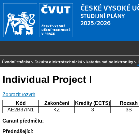
ČESKÉ VYSOKÉ U
STUDIJNÍ PLÁNY
2025/2026
Úvodní stránka
>
Fakulta elektrotechnická
>
katedra radioelektroniky
>
Individual Project I
Zobrazit rozvrh
Kód
Zakončení
Kredity (ECTS)
Rozsah
AE2B37IN1
KZ
3
3S
Garant předmětu:
Přednášející: