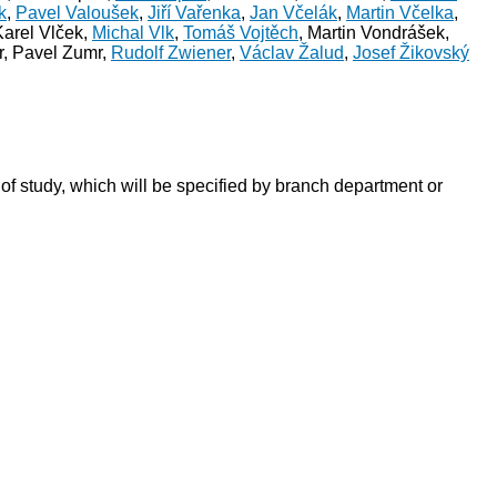
k
,
Pavel Valoušek
,
Jiří Vařenka
,
Jan Včelák
,
Martin Včelka
,
Karel Vlček,
Michal Vlk
,
Tomáš Vojtěch
, Martin Vondrášek,
r, Pavel Zumr,
Rudolf Zwiener
,
Václav Žalud
,
Josef Žikovský
h of study, which will be specified by branch department or