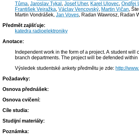
Tůma
,
Jaroslav Tykal
,
Josef Uher
,
Karel Ulovec
,
Ondřej 
František Vejražka
,
Václav Vencovský
,
Martin Vičan
, Št
Martin Vondrášek,
Jan Voves
, Radan Wawrosz, Radan Waw
Předmět zajišťuje:
katedra radioelektroniky
Anotace:
Independent work in the form of a project. A student will 
branch departments. The project will be defended within 
Výsledek studentské ankety předmětu je zde:
http://www
Požadavky:
Osnova přednášek:
Osnova cvičení:
Cíle studia:
Studijní materiály:
Poznámka: