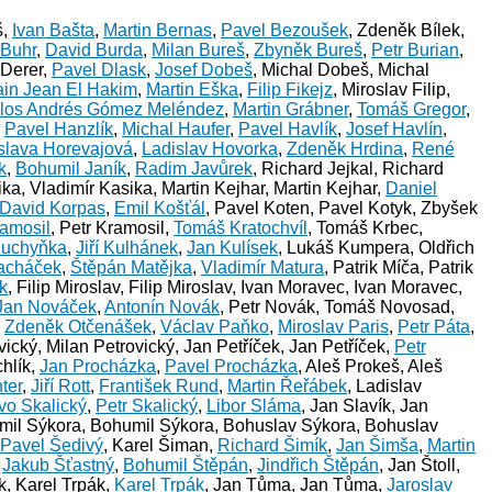
š,
Ivan Bašta
,
Martin Bernas
,
Pavel Bezoušek
, Zdeněk Bílek,
 Buhr
,
David Burda
,
Milan Bureš
,
Zbyněk Bureš
,
Petr Burian
,
 Derer,
Pavel Dlask
,
Josef Dobeš
, Michal Dobeš, Michal
ain Jean El Hakim
,
Martin Eška
,
Filip Fikejz
, Miroslav Filip,
los Andrés Gómez Meléndez
,
Martin Grábner
,
Tomáš Gregor
,
,
Pavel Hanzlík
,
Michal Haufer
,
Pavel Havlík
,
Josef Havlín
,
slava Horevajová
,
Ladislav Hovorka
,
Zdeněk Hrdina
,
René
k
,
Bohumil Janík
,
Radim Javůrek
, Richard Jejkal, Richard
ika, Vladimír Kasika, Martin Kejhar, Martin Kejhar,
Daniel
David Korpas
,
Emil Košťál
, Pavel Koten, Pavel Kotyk, Zbyšek
ramosil
, Petr Kramosil,
Tomáš Kratochvíl
, Tomáš Krbec,
Kuchyňka
,
Jiří Kulhánek
,
Jan Kulísek
, Lukáš Kumpera, Oldřich
acháček
,
Štěpán Matějka
,
Vladimír Matura
, Patrik Míča, Patrik
k
, Filip Miroslav, Filip Miroslav, Ivan Moravec, Ivan Moravec,
Jan Nováček
,
Antonín Novák
, Petr Novák, Tomáš Novosad,
,
Zdeněk Otčenášek
,
Václav Paňko
,
Miroslav Paris
,
Petr Páta
,
ovický, Milan Petrovický, Jan Petříček, Jan Petříček,
Petr
chlík,
Jan Procházka
,
Pavel Procházka
, Aleš Prokeš, Aleš
ter
,
Jiří Rott
,
František Rund
,
Martin Řeřábek
, Ladislav
Ivo Skalický
,
Petr Skalický
,
Libor Sláma
, Jan Slavík, Jan
mil Sýkora, Bohumil Sýkora, Bohuslav Sýkora, Bohuslav
Pavel Šedivý
, Karel Šiman,
Richard Šimík
,
Jan Šimša
,
Martin
,
Jakub Šťastný
,
Bohumil Štěpán
,
Jindřich Štěpán
, Jan Štoll,
k, Karel Trpák,
Karel Trpák
, Jan Tůma, Jan Tůma,
Jaroslav