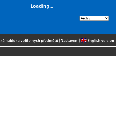
Loading...
ská nabídka volitelných předmětů
|
Nastavení
|
English version