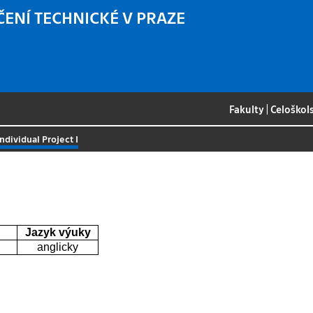
ČENÍ TECHNICKÉ V PRAZE
Fakulty
|
Celoškol
Individual Project I
Jazyk výuky
anglicky