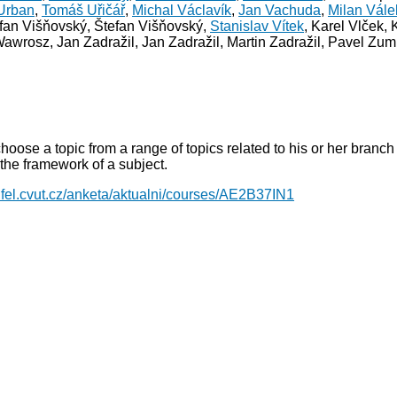
Urban
,
Tomáš Uřičář
,
Michal Václavík
,
Jan Vachuda
,
Milan Vále
efan Višňovský, Štefan Višňovský,
Stanislav Vítek
, Karel Vlček, 
rosz, Jan Zadražil, Jan Zadražil, Martin Zadražil, Pavel Zum
choose a topic from a range of topics related to his or her branc
the framework of a subject.
.fel.cvut.cz/anketa/aktualni/courses/AE2B37IN1