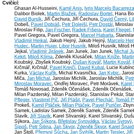
Cvičící:
Ghasan Al-Husseini,
Kamil Anis
,
Ivris Marcelo Bacarrez
Dalibor Biolek,
Martin Blažek
,
Radoslav Bortel
, Hana Bo
David Bursík
, Jiří Čechura, Jiří Čechura,
David Černý
,
Li
Dobeš,
Pavel Dobiáš
,
Petr Dolejší
,
Petr Dostál
, Mirosla
Miroslav Filip,
Jan Fischer
,
Radek Fišera
,
Karel Fliegel
,
Pavel Gregora, Pavel Gregora,
Marcel Habarta
, Stanisl
Vladimír Hejkal
, Jakub Hejný, Jakub Hejný,
Marcelo Her
Hudec
,
Martin Hujer
,
Libor Husník
, Miloš Husník, Miloš 
Jejkal,
Vladimír Jirásek
, Jan Junek, Jan Junek,
Michal Ju
Kekrt
,
Miloš Klíma
, Zdeněk Klusáček,
Milan Kníže
,
Marti
Koubský, Zbyšek Koubský,
Dušan Kovář
,
Martin Kovář
,
Krčmář, Krčmář,
Pavel Krejčí
,
David Kubal
, Lucie Kubín
Kurka,
Václav Kuřík
, Michal Kvasnička,
Jan Kybic
, Jaro
Míča,
Jan Míchal
, Jaroslav Michlík, Jaroslav Michlík,
Pet
Miroslav Moravec
, Ondřej Moravec, Petr Morávek,
Karel 
Tomáš Novosad, Zdeněk Očenášek, Zdeněk Očenášek, O
Milan Pazderský, Milan Pazderský, Stanislav Pekár, Sta
Pfleger
,
Vlastimil Píč
,
Jiří Plášil
,
Pavel Plecháč
,
Tomáš P
Prokeš,
Kamil Ptáček
,
Milan Ptáček
,
Pavel Puričer
, Zbyn
Samek, Ladislav Samek, Zdeněk Samek, Zdeněk Same
Slavík,
Jiří Slavík
, Karel Slivanský, Karel Slivanský, Du
Sýkora,
Jan Sýkora
,
Břetislav Syrovátka
,
Václav Syrový
Šipoš
,
Petr Šitina
,
Jan Škvor
,
Zdeněk Škvor
,
Karel Šnajd
Jan Štoll,
Přemysl Šůcha
,
Jan Švihlík
,
Martin Teisler
,
Jiří