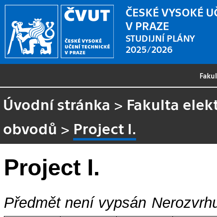
ČESKÉ VYSOKÉ U
V PRAZE
STUDIJNÍ PLÁNY
2025/2026
Faku
Úvodní stránka
>
Fakulta elek
obvodů
>
Project I.
Project I.
Předmět není vypsán
Nerozvrhu