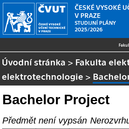
ČESKÉ VYSOKÉ U
V PRAZE
STUDIJNÍ PLÁNY
2025/2026
Faku
Úvodní stránka
>
Fakulta elek
elektrotechnologie
>
Bachelor
Bachelor Project
Předmět není vypsán
Nerozvrhu