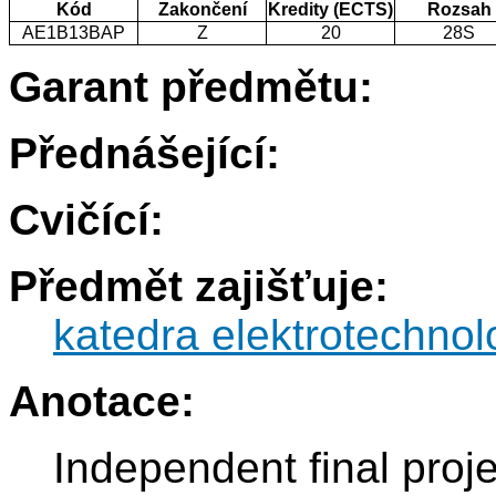
Kód
Zakončení
Kredity (ECTS)
Rozsah
AE1B13BAP
Z
20
28S
Garant předmětu:
Přednášející:
Cvičící:
Předmět zajišťuje:
katedra elektrotechnol
Anotace:
Independent final proje