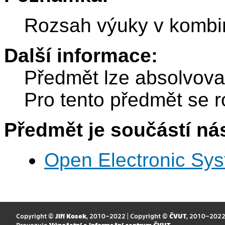
Rozsah výuky v kombi
Další informace:
Předmět lze absolvov
Pro tento předmět se r
Předmět je součástí nás
Open Electronic Sy
Copyright ©
Jiří Kosek
, 2010–2022 | Copyright ©
ČVUT
, 2010–202
Provozuje
Výpočetní a informační centrum ČVUT