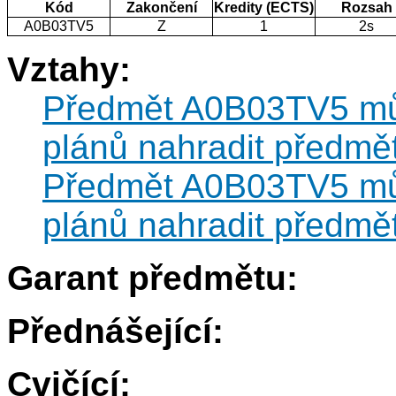
Kód
Zakončení
Kredity (ECTS)
Rozsah
A0B03TV5
Z
1
2s
Vztahy:
Předmět A0B03TV5 může
plánů nahradit předm
Předmět A0B03TV5 může
plánů nahradit předm
Garant předmětu:
Přednášející:
Cvičící: