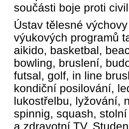
součásti boje proti ci
Ústav tělesné výchovy 
výukových programů tat
aikido, basketbal, bea
bowling, bruslení, budo,
futsal, golf, in line bru
kondiční posilování, le
lukostřelbu, lyžování, n
spinnig, squash, stolní t
a zdravotní TV. Studen