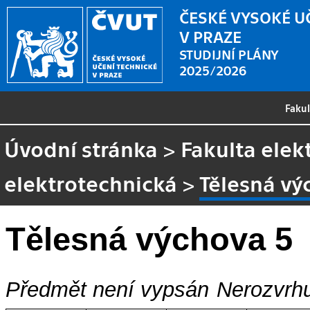
ČESKÉ VYSOKÉ U
V PRAZE
STUDIJNÍ PLÁNY
2025/2026
Faku
Úvodní stránka
>
Fakulta elek
elektrotechnická
>
Tělesná vý
Tělesná výchova 5
Předmět není vypsán
Nerozvrhu