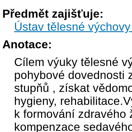
Předmět zajišťuje:
Ústav tělesné výchovy
Anotace:
Cílem výuky tělesné výc
pohybové dovednosti z
stupňů , získat vědomos
hygieny, rehabilitace.
k formování zdravého ž
kompenzace sedavého