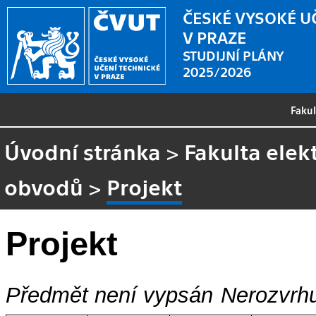
ČESKÉ VYSOKÉ U
V PRAZE
STUDIJNÍ PLÁNY
2025/2026
Faku
Úvodní stránka
>
Fakulta elek
obvodů
>
Projekt
Projekt
Předmět není vypsán
Nerozvrhu