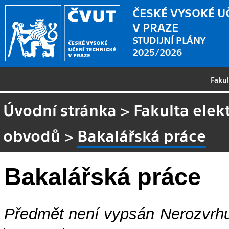
ČESKÉ VYSOKÉ U
V PRAZE
STUDIJNÍ PLÁNY
2025/2026
Faku
Úvodní stránka
>
Fakulta elek
obvodů
>
Bakalářská práce
Bakalářská práce
Předmět není vypsán
Nerozvrhu