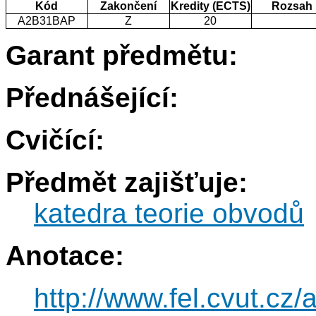
Kód
Zakončení
Kredity (ECTS)
Rozsah
A2B31BAP
Z
20
Garant předmětu:
Přednášející:
Cvičící:
Předmět zajišťuje:
katedra teorie obvodů
Anotace:
http://www.fel.cvut.c