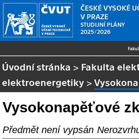
ČESKÉ VYSOKÉ U
V PRAZE
STUDIJNÍ PLÁNY
2025/2026
Faku
Úvodní stránka
>
Fakulta elek
elektroenergetiky
>
Vysokona
Vysokonapěťové zk
Předmět není vypsán
Nerozvrhu