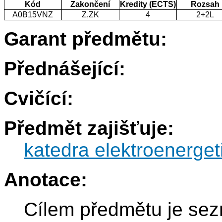
Kód
Zakončení
Kredity (ECTS)
Rozsah
A0B15VNZ
Z,ZK
4
2+2L
Garant předmětu:
Přednášející:
Cvičící:
Předmět zajišťuje:
katedra elektroenerget
Anotace:
Cílem předmětu je sez