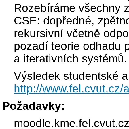
Rozebíráme všechny zá
CSE: dopředné, zpětnov
rekursivní včetně odpo
pozadí teorie odhadu 
a iterativních systémů.
Výsledek studentské a
http://www.fel.cvut.c
Požadavky:
moodle.kme.fel.cvut.c