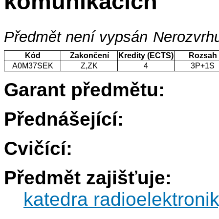
komunikacích
Předmět není vypsán
Nerozvrhu
Kód
Zakončení
Kredity (ECTS)
Rozsah
A0M37SEK
Z,ZK
4
3P+1S
Garant předmětu:
Přednášející:
Cvičící:
Předmět zajišťuje:
katedra radioelektroni