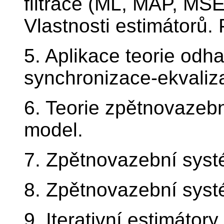
filtrace (ML, MAP, MS
Vlastnosti estimátorů. P
5. Aplikace teorie od
synchronizace-ekvaliz
6. Teorie zpětnovazebn
model.
7. Zpětnovazební systé
8. Zpětnovazební systé
9. Iterativní estimátor