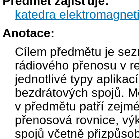
Předmět zajišťuje:
katedra elektromagnet
Anotace:
Cílem předmětu je sez
rádiového přenosu v r
jednotlivé typy aplika
bezdrátových spojů. Me
v předmětu patří zejm
přenosová rovnice, vý
spojů včetně přizpůsob