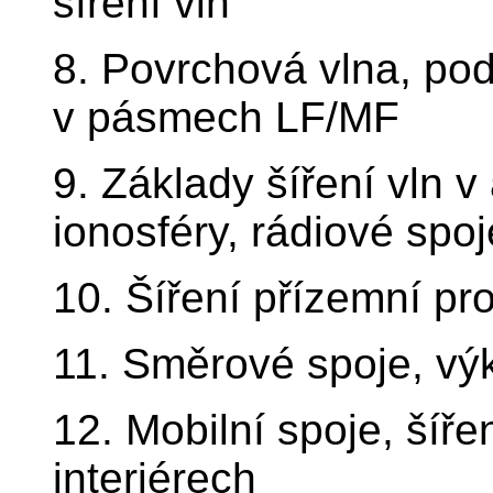
šíření vln
8. Povrchová vlna, pod
v pásmech LF/MF
9. Základy šíření vln v
ionosféry, rádiové sp
10. Šíření přízemní pr
11. Směrové spoje, vý
12. Mobilní spoje, šíř
interiérech