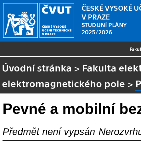
ČESKÉ VYSOKÉ U
V PRAZE
STUDIJNÍ PLÁNY
2025/2026
Faku
Úvodní stránka
>
Fakulta elek
elektromagnetického pole
>
P
Pevné a mobilní be
Předmět není vypsán
Nerozvrhu