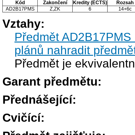
Kód
Zakončení
Kredity (ECTS)
Rozsah
AD2B17PMS
Z,ZK
6
14+6c
Vztahy:
Předmět AD2B17PMS mů
plánů nahradit předm
Předmět je ekvivalen
Garant předmětu:
Přednášející:
Cvičící: