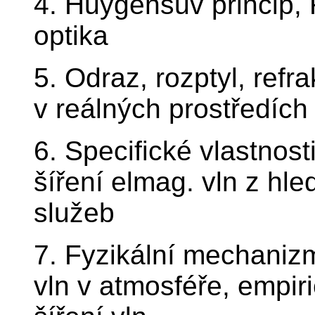
4. Huygensův princip,
optika
5. Odraz, rozptyl, refr
v reálných prostředích
6. Specifické vlastnos
šíření elmag. vln z hl
služeb
7. Fyzikální mechaniz
vln v atmosféře, empir