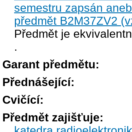
semestru zapsán anebo
předmět B2M37ZV2 (vzt
Předmět je ekvivale
.
Garant předmětu:
Přednášející:
Cvičící:
Předmět zajišťuje:
katedra radioelektroni