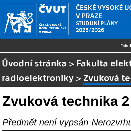
ČESKÉ VYSOKÉ U
V PRAZE
STUDIJNÍ PLÁNY
2025/2026
Faku
Úvodní stránka
>
Fakulta elek
radioelektroniky
>
Zvuková te
Zvuková technika 2
Předmět není vypsán
Nerozvrhu