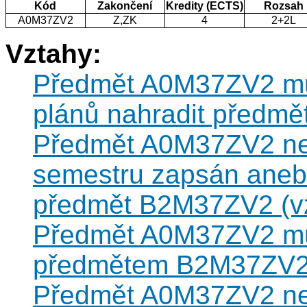
Kód
Zakončení
Kredity (ECTS)
Rozsah
A0M37ZV2
Z,ZK
4
2+2L
Vztahy:
Předmět A0M37ZV2 může
plánů nahradit předm
Předmět A0M37ZV2 nesm
semestru zapsán anebo
předmět B2M37ZV2 (vzt
Předmět A0M37ZV2 můž
předmětem B2M37ZV
Předmět A0M37ZV2 nesm