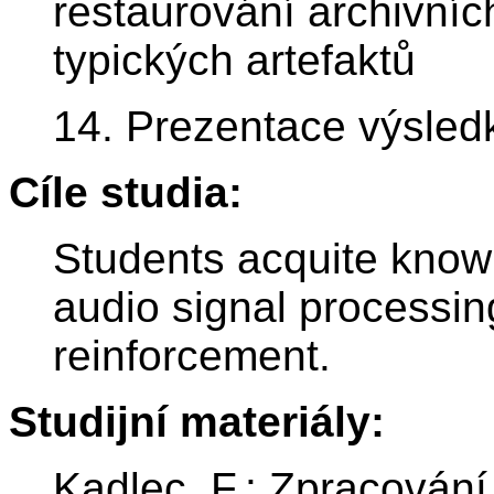
restaurování archivníc
typických artefaktů
14. Prezentace výsledk
Cíle studia:
Students acquite know
audio signal processin
reinforcement.
Studijní materiály:
Kadlec, F.: Zpracování 