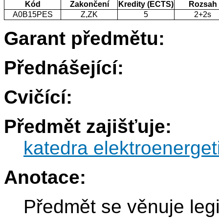
Kód
Zakončení
Kredity (ECTS)
Rozsah
A0B15PES
Z,ZK
5
2+2s
Garant předmětu:
Přednášející:
Cvičící:
Předmět zajišťuje:
katedra elektroenerget
Anotace:
Předmět se věnuje legi