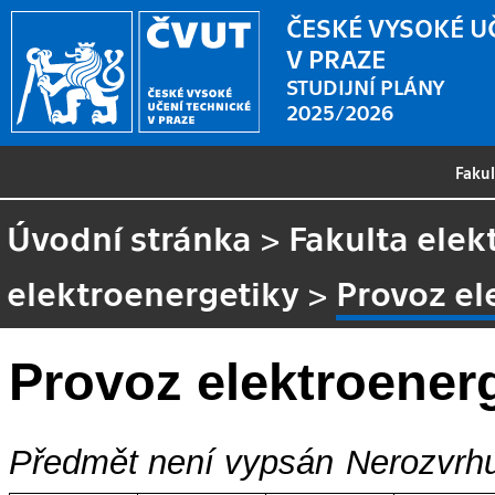
ČESKÉ VYSOKÉ U
V PRAZE
STUDIJNÍ PLÁNY
2025/2026
Faku
Úvodní stránka
>
Fakulta elek
elektroenergetiky
>
Provoz el
Provoz elektroener
Předmět není vypsán
Nerozvrhu