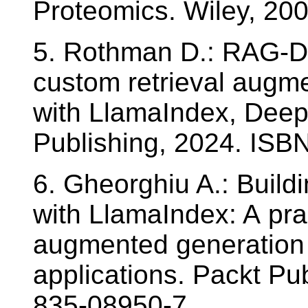
Proteomics. Wiley, 20
5. Rothman D.: RAG-Dr
custom retrieval augme
with LlamaIndex, Deep
Publishing, 2024. ISB
6. Gheorghiu A.: Build
with LlamaIndex: A prac
augmented generation
applications. Packt Pu
835-08950-7.