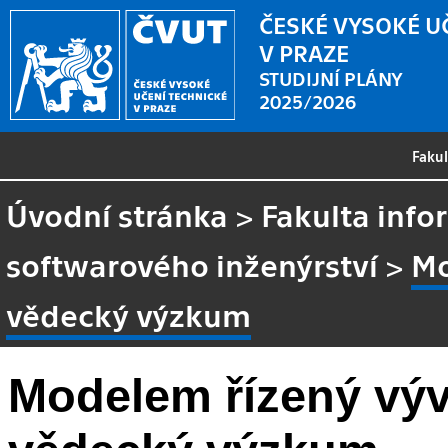
ČESKÉ VYSOKÉ U
V PRAZE
STUDIJNÍ PLÁNY
2025/2026
Faku
Úvodní stránka
>
Fakulta info
softwarového inženýrství
>
Mo
vědecký výzkum
Modelem řízený výv