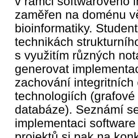
v rámci softwarového i
zaměřen na doménu vě
bioinformatiky. Student
technikách strukturní
s využitím různých not
generovat implementa
zachování integritníc
technologiích (grafové
databáze). Seznámí se
implementaci software 
projektů si pak na kon