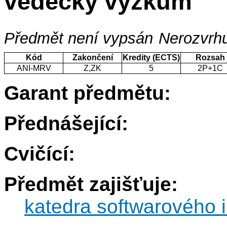
vědecký výzkum
Předmět není vypsán
Nerozvrhu
Kód
Zakončení
Kredity (ECTS)
Rozsah
ANI-MRV
Z,ZK
5
2P+1C
Garant předmětu:
Přednášející:
Cvičící:
Předmět zajišťuje:
katedra softwarového i