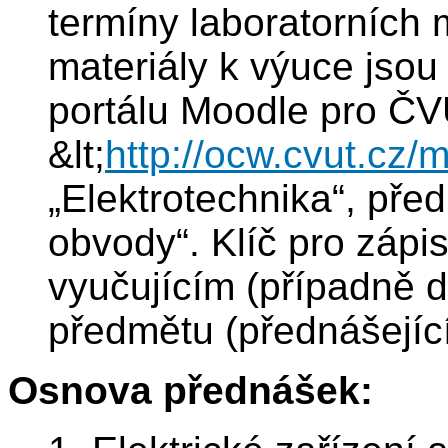
termíny laboratorních m
materiály k výuce jso
portálu Moodle pro Č
&lt;
http://ocw.cvut.cz/
„Elektrotechnika“, př
obvody“. Klíč pro zápi
vyučujícím (případně 
předmětu (přednášející
Osnova přednášek: