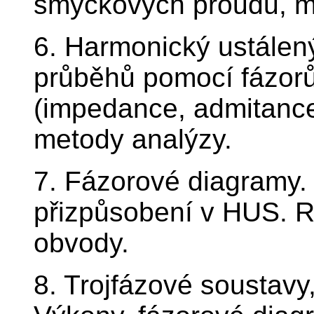
smyčkových proudů, me
6. Harmonický ustálený
průběhů pomocí fázorů
(impedance, admitance
metody analýzy.
7. Fázorové diagramy.
přizpůsobení v HUS. 
obvody.
8. Trojfázové soustavy