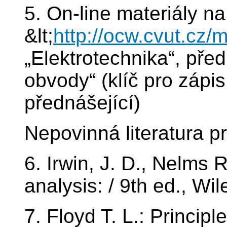
5. On-line materiály 
&lt;
http://ocw.cvut.cz/
„Elektrotechnika“, př
obvody“ (klíč pro zápi
přednášející)
Nepovinná literatura pr
6. Irwin, J. D., Nelms 
analysis: / 9th ed., W
7. Floyd T. L.: Principle