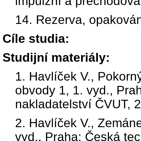
impulzní a přechodová 
14. Rezerva, opakování
Cíle studia:
Studijní materiály:
1. Havlíček V., Pokorn
obvody 1, 1. vyd., Pra
nakladatelství ČVUT, 
2. Havlíček V., Zemánek
vyd., Praha: Česká tec