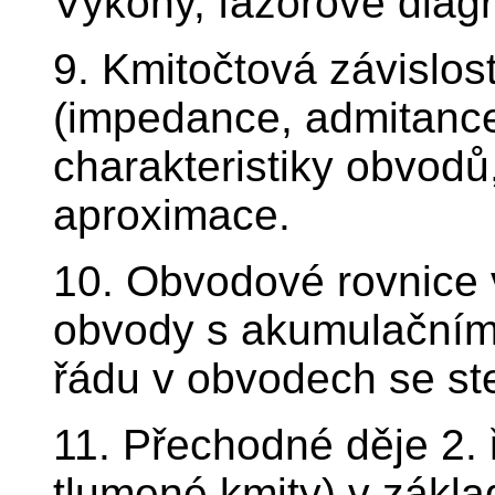
Výkony, fázorové diag
9. Kmitočtová závislos
(impedance, admitance
charakteristiky obvodů
aproximace.
10. Obvodové rovnice v
obvody s akumulačními
řádu v obvodech se s
11. Přechodné děje 2. 
tlumené kmity) v zákl