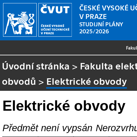
ČESKÉ VYSOKÉ U
V PRAZE
STUDIJNÍ PLÁNY
2025/2026
Faku
Úvodní stránka
>
Fakulta elek
obvodů
>
Elektrické obvody
Elektrické obvody
Předmět není vypsán
Nerozvrhu