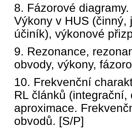
8. Fázorové diagramy.
Výkony v HUS (činný, j
účiník), výkonové přiz
9. Rezonance, rezonan
obvody, výkony, fázoro
10. Frekvenční charak
RL článků (integrační,
aproximace. Frekvenční
obvodů. [S/P]