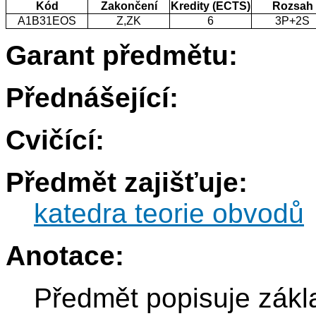
Kód
Zakončení
Kredity (ECTS)
Rozsah
A1B31EOS
Z,ZK
6
3P+2S
Garant předmětu:
Přednášející:
Cvičící:
Předmět zajišťuje:
katedra teorie obvodů
Anotace:
Předmět popisuje zákl