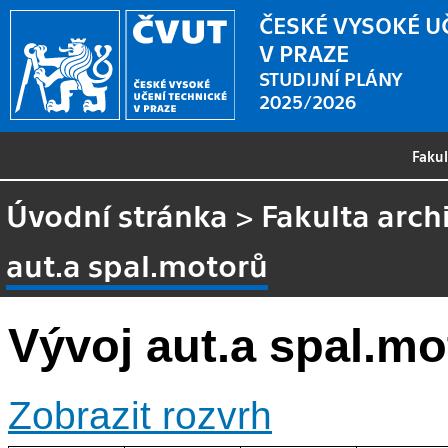
ČESKÉ VYSOKÉ U
V PRAZE
STUDIJNÍ PLÁNY
2025/2026
Faku
Úvodní stránka
>
Fakulta arch
aut.a spal.motorů
Vývoj aut.a spal.mo
Zobrazit rozvrh