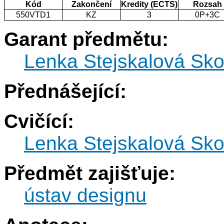
Kód
Zakončení
Kredity (ECTS)
Rozsah
550VTD1
KZ
3
0P+3C
Garant předmětu:
Lenka Stejskalová Sk
Přednášející:
Cvičící:
Lenka Stejskalová Sk
Předmět zajišťuje:
ústav designu