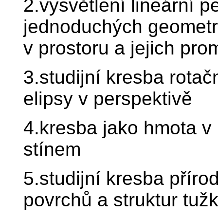
2.vysvětlení lineární p
jednoduchých geometri
v prostoru a jejich pr
3.studijní kresba rota
elipsy v perspektivě
4.kresba jako hmota v
stínem
5.studijní kresba příro
povrchů a struktur tuž