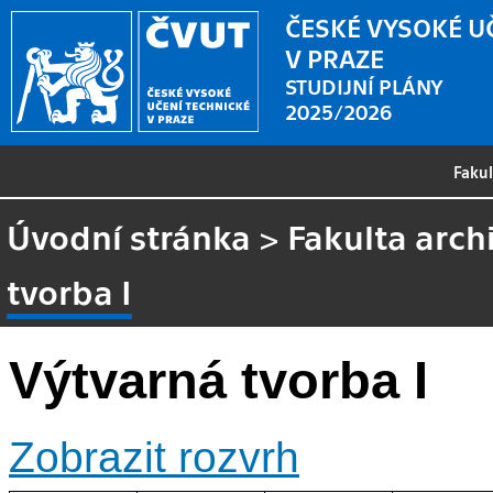
ČESKÉ VYSOKÉ U
V PRAZE
STUDIJNÍ PLÁNY
2025/2026
Faku
Úvodní stránka
>
Fakulta arch
tvorba I
Výtvarná tvorba I
Zobrazit rozvrh