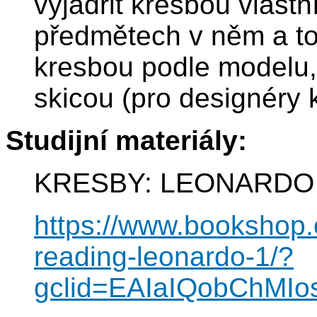
vyjádřit kresbou vlastn
předmětech v něm a to 
kresbou podle modelu, 
skicou (pro designéry 
Studijní materiály:
KRESBY: LEONARDO Ta
https://www.bookshop.cz
reading-leonardo-1/?
gclid=EAIaIQobChM