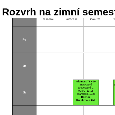
Rozvrh na zimní semest
06:00–08:00
08:00–10:00
10:00–12:00
1
Po
Út
místnost T9:450
Stejskalová
Skoumalová L.
09:00–11:15
St
(paralelka 102)
Dejvice
Kreslírna č.450