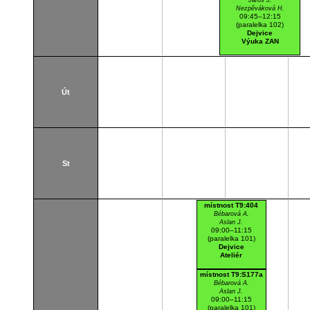
Jaroš J.
Nezpěváková H.
09:45–12:15
(paralelka 102)
Dejvice
Výuka ZAN
Út
St
místnost T9:404
Bébarová A.
Aslan J.
09:00–11:15
(paralelka 101)
Dejvice
Ateliér
místnost T9:S177a
Bébarová A.
Aslan J.
09:00–11:15
(paralelka 101)