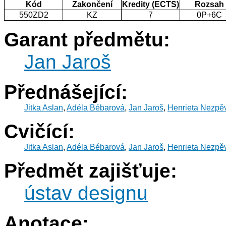
Kód
Zakončení
Kredity (ECTS)
Rozsah
550ZD2
KZ
7
0P+6C
Garant předmětu:
Jan Jaroš
Přednášející:
Jitka Aslan
,
Adéla Bébarová
,
Jan Jaroš
,
Henrieta Nezpě
Cvičící:
Jitka Aslan
,
Adéla Bébarová
,
Jan Jaroš
,
Henrieta Nezpě
Předmět zajišťuje:
ústav designu
Anotace: