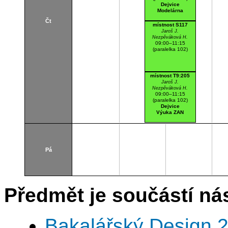
Dejvice
Modelárna
Čt
místnost S117
Jaroš J.
Nezpěváková H.
09:00–11:15
(paralelka 102)
místnost T9:205
Jaroš J.
Nezpěváková H.
09:00–11:15
(paralelka 102)
Dejvice
Výuka ZAN
Pá
Předmět je součástí nás
Bakalářský Design 