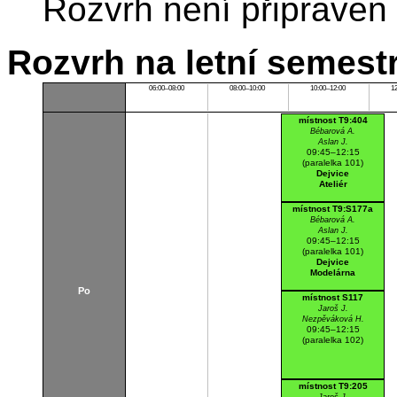
Rozvrh není připraven
Rozvrh na letní semest
06:00–08:00
08:00–10:00
10:00–12:00
1
místnost T9:404
Bébarová A.
Aslan J.
09:45–12:15
(paralelka 101)
Dejvice
Ateliér
místnost T9:S177a
Bébarová A.
Aslan J.
09:45–12:15
(paralelka 101)
Dejvice
Modelárna
Po
místnost S117
Jaroš J.
Nezpěváková H.
09:45–12:15
(paralelka 102)
místnost T9:205