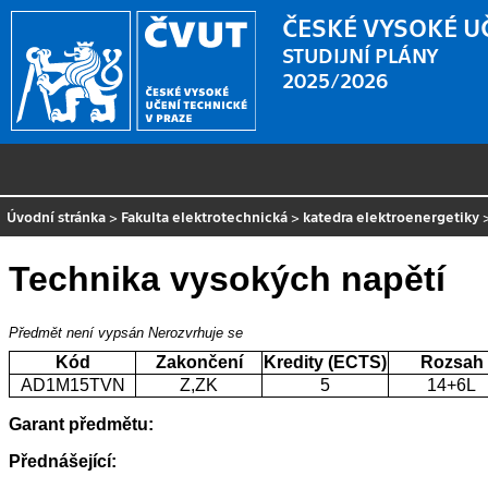
ČESKÉ VYSOKÉ U
STUDIJNÍ PLÁNY
2025/2026
Úvodní stránka
>
Fakulta elektrotechnická
>
katedra elektroenergetiky
Technika vysokých napětí
Předmět není vypsán
Nerozvrhuje se
Kód
Zakončení
Kredity (ECTS)
Rozsah
AD1M15TVN
Z,ZK
5
14+6L
Garant předmětu:
Přednášející: