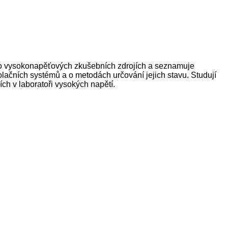
ky o vysokonapěťových zkušebních zdrojích a seznamuje
ačních systémů a o metodách určování jejich stavu. Studují
ích v laboratoři vysokých napětí.