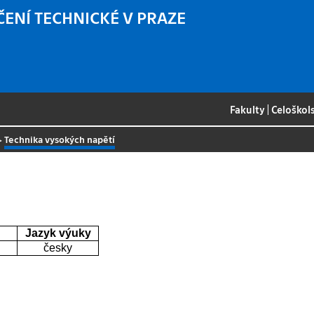
ČENÍ TECHNICKÉ V PRAZE
Fakulty
|
Celoškol
>
Technika vysokých napětí
Jazyk výuky
česky