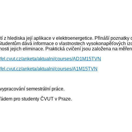
 z hlediska její aplikace v elektroenergetice. Přináší poznat
tudentům dává informace o vlastnostech vysokonapěťových izol
nosti jejich eliminace. Praktická cvičení jsou založena na měřen
.fel.cvut.cz/anketa/aktualni/courses/AD1M15TVN
.fel.cvut.cz/anketa/aktualni/courses/A1M15TVN
 vypracování semestrální práce.
 řádem pro studenty ČVUT v Praze.