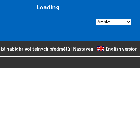
Loading...
ská nabídka volitelných předmětů
|
Nastavení
|
English version