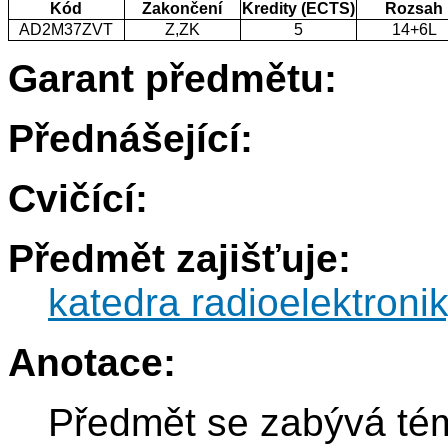
Kód
Zakončení
Kredity (ECTS)
Rozsah
AD2M37ZVT
Z,ZK
5
14+6L
Garant předmětu:
Přednášející:
Cvičící:
Předmět zajišťuje:
katedra radioelektroni
Anotace:
Předmět se zabývá téma