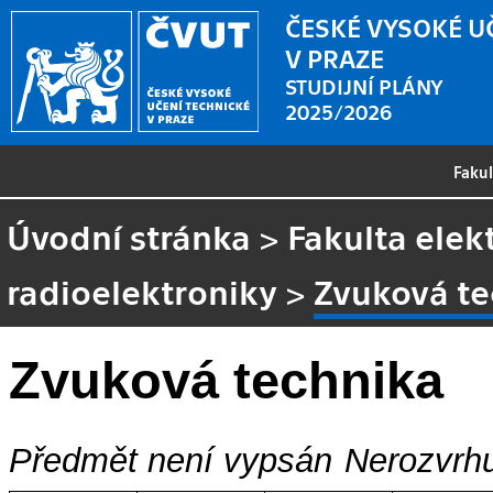
ČESKÉ VYSOKÉ U
V PRAZE
STUDIJNÍ PLÁNY
2025/2026
Faku
Úvodní stránka
>
Fakulta elek
radioelektroniky
>
Zvuková te
Zvuková technika
Předmět není vypsán
Nerozvrhu