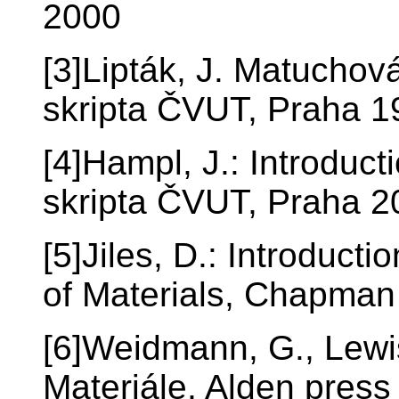
2000
[3]Lipták, J. Matuchová
skripta ČVUT, Praha 1
[4]Hampl, J.: Introducti
skripta ČVUT, Praha 2
[5]Jiles, D.: Introducti
of Materials, Chapman
[6]Weidmann, G., Lewis,
Materiále, Alden pres