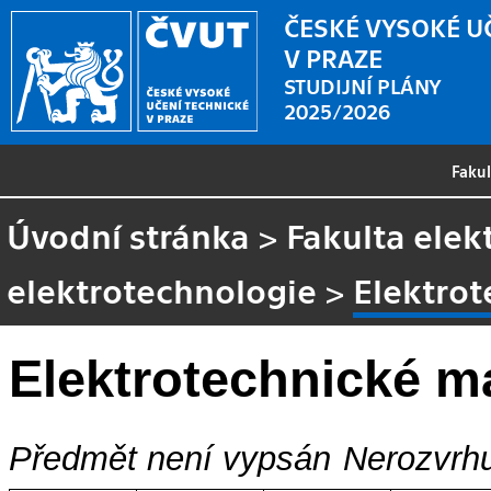
ČESKÉ VYSOKÉ U
V PRAZE
STUDIJNÍ PLÁNY
2025/2026
Faku
Úvodní stránka
>
Fakulta elek
elektrotechnologie
>
Elektrot
Elektrotechnické ma
Předmět není vypsán
Nerozvrhu