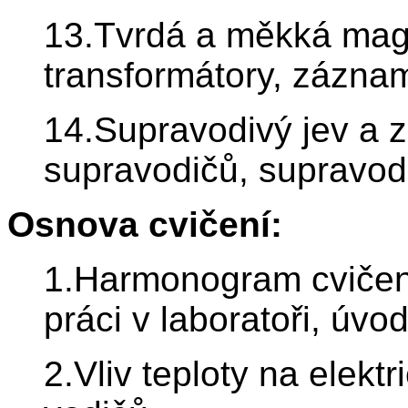
13.Tvrdá a měkká magn
transformátory, zázna
14.Supravodivý jev a z
supravodičů, supravodi
Osnova cvičení:
1.Harmonogram cvičení
práci v laboratoři, úvo
2.Vliv teploty na elekt