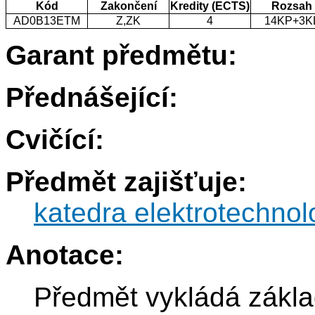
Kód
Zakončení
Kredity (ECTS)
Rozsah
AD0B13ETM
Z,ZK
4
14KP+3K
Garant předmětu:
Přednášející:
Cvičící:
Předmět zajišťuje:
katedra elektrotechnol
Anotace:
Předmět vykládá základ