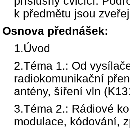
příslušný cvičící. Podr
k předmětu jsou zveř
Osnova přednášek:
1.Úvod
2.Téma 1.: Od vysílače 
radiokomunikační přen
antény, šíření vln (K13
3.Téma 2.: Rádiové ko
modulace, kódování, z