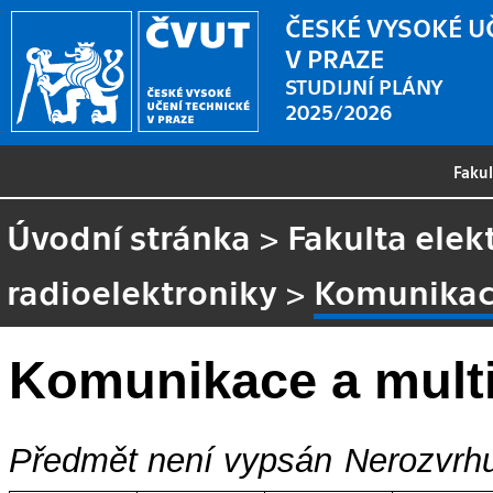
ČESKÉ VYSOKÉ U
V PRAZE
STUDIJNÍ PLÁNY
2025/2026
Faku
Úvodní stránka
>
Fakulta elek
radioelektroniky
>
Komunikac
Komunikace a mult
Předmět není vypsán
Nerozvrhu