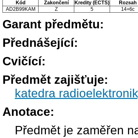
Kód
Zakončení
Kredity (ECTS)
Rozsah
AD2B99KAM
Z
5
14+6c
Garant předmětu:
Přednášející:
Cvičící:
Předmět zajišťuje:
katedra radioelektroni
Anotace:
Předmět je zaměřen n