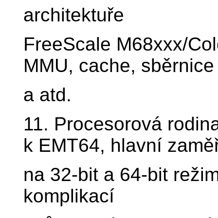
architektuře
FreeScale M68xxx/Cold
MMU, cache, sběrnice
a atd.
11. Procesorová rodin
k EMT64, hlavní zamě
na 32-bit a 64-bit rež
komplikací