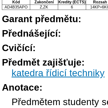
Kód
Zakončení
Kredity (ECTS)
Rozsah
AD4B35APO
Z,ZK
6
14KP+6K
Garant předmětu:
Přednášející:
Cvičící:
Předmět zajišťuje:
katedra řídicí techniky
Anotace:
Předmětem studenty s