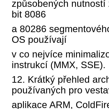
způsobených nutností 
bit 8086
a 80286 segmentového
OS používají
v co nejvíce minimali
instrukcí (MMX, SSE).
12. Krátký přehled arc
používaných pro vest
aplikace ARM, ColdFi