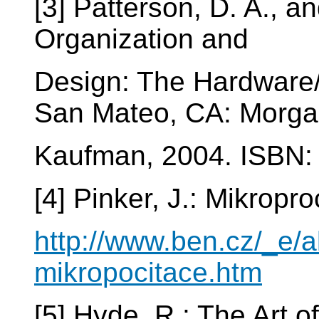
[3] Patterson, D. A., 
Organization and
Design: The Hardware/S
San Mateo, CA: Morg
Kaufman, 2004. ISBN:
[4] Pinker, J.: Mikrop
http://www.ben.cz/_e/
mikropocitace.htm
[5] Hyde, R.: The Art 