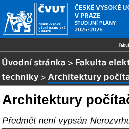
ČESKÉ VYSOKÉ U
V PRAZE
STUDIJNÍ PLÁNY
2025/2026
Faku
Úvodní stránka
>
Fakulta elek
techniky
>
Architektury počít
Architektury počíta
Předmět není vypsán
Nerozvrhu