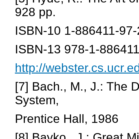
928 pp.
ISBN-10 1-886411-97-
ISBN-13 978-1-886411
http://webster.cs.ucr.
[7] Bach., M., J.: The
System,
Prentice Hall, 1986
[8] Bayko., J.: Great M