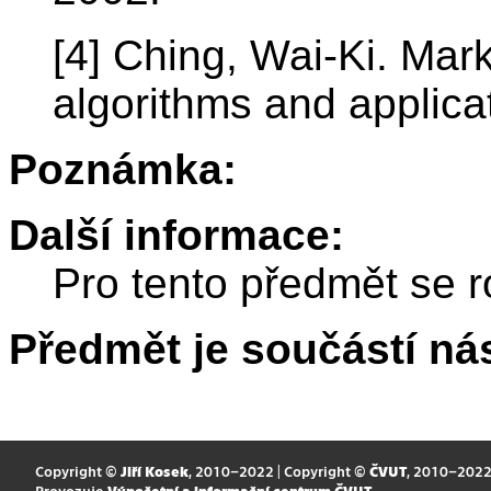
[4] Ching, Wai-Ki. Mar
algorithms and applica
Poznámka:
Další informace:
Pro tento předmět se r
Předmět je součástí nás
Copyright ©
Jiří Kosek
, 2010–2022 | Copyright ©
ČVUT
, 2010–202
Provozuje
Výpočetní a informační centrum ČVUT