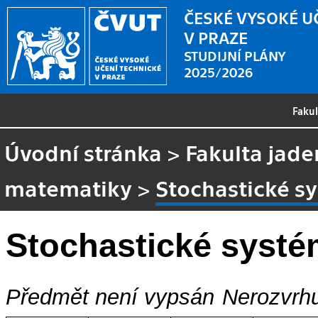
ČESKÉ VYSOKÉ U
V PRAZE
STUDIJNÍ PLÁNY
2025/2026
Faku
Úvodní stránka
>
Fakulta jade
matematiky
>
Stochastické s
Stochastické syst
Předmět není vypsán
Nerozvrhu