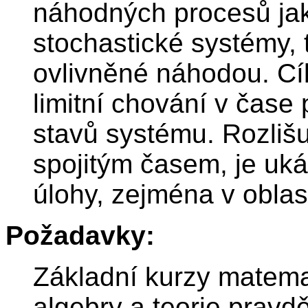
náhodných procesů ja
stochastické systémy, 
ovlivněné náhodou. Cí
limitní chování v čase
stavů systému. Rozlišu
spojitým časem, je uká
úlohy, zejména v obla
Požadavky:
Základní kurzy matemat
algebry a teorie pravd