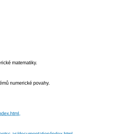
erické matematiky.
blémů numerické povahy.
ndex.html,
/petsc-as/documentation/index.html