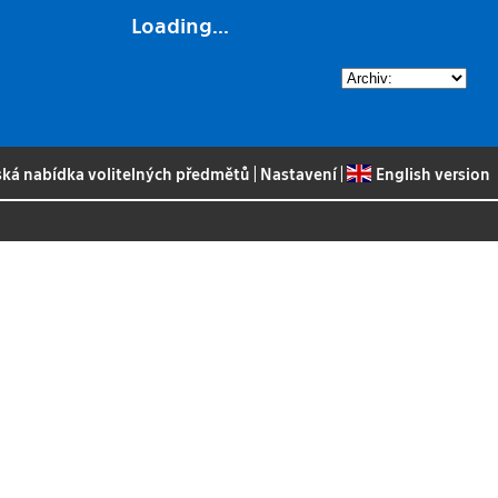
Loading...
ská nabídka volitelných předmětů
|
Nastavení
|
English version