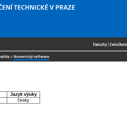
ČENÍ TECHNICKÉ V PRAZE
Fakulty
|
Celoškol
matiky
>
Numerický software
Jazyk výuky
česky