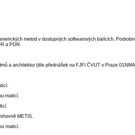
rických metod v dostupných softwarových balících. Podrobněji
ODR a PDR.
ritmů a architektur (dle přednášek na FJFI ČVUT v Praze 01NM
icí.
u maticí.
icí.
 knihovně METIS.
ou maticí.