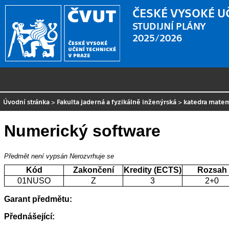
ČESKÉ VYSOKÉ U
STUDIJNÍ PLÁNY
2025/2026
Úvodní stránka
>
Fakulta jaderná a fyzikálně inženýrská
>
katedra mate
Numerický software
Předmět není vypsán
Nerozvrhuje se
Kód
Zakončení
Kredity (ECTS)
Rozsah
01NUSO
Z
3
2+0
Garant předmětu:
Přednášející: