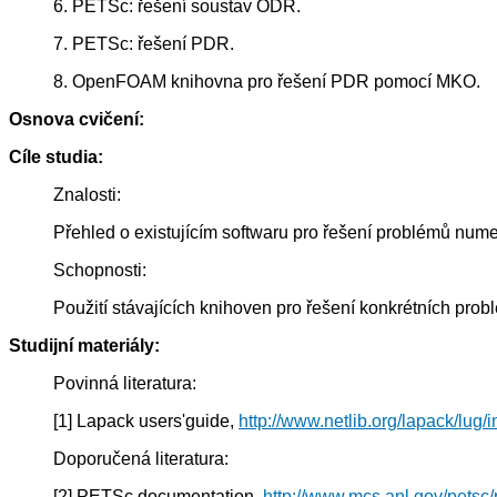
6. PETSc: řešení soustav ODR.
7. PETSc: řešení PDR.
8. OpenFOAM knihovna pro řešení PDR pomocí MKO.
Osnova cvičení:
Cíle studia:
Znalosti:
Přehled o existujícím softwaru pro řešení problémů num
Schopnosti:
Použití stávajících knihoven pro řešení konkrétních pro
Studijní materiály:
Povinná literatura:
[1] Lapack users'guide,
http://www.netlib.org/lapack/lug/i
Doporučená literatura:
[2] PETSc documentation,
http://www.mcs.anl.gov/petsc