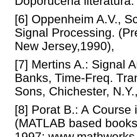
Doporučená literatura:
[6] Oppenheim A.V., Sc
Signal Processing. (Pre
New Jersey,1990),
[7] Mertins A.: Signal A
Banks, Time-Freq. Tra
Sons, Chichester, N.Y.
[8] Porat B.: A Course 
(MATLAB based books, 
1997; www.mathworks.