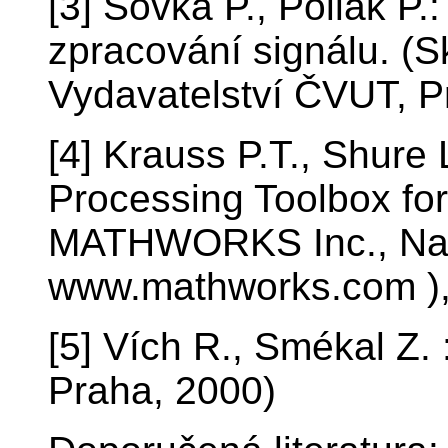
[3] Sovka P., Pollák P
zpracování signálu. (
Vydavatelství ČVUT, P
[4] Krauss P.T., Shure L
Processing Toolbox f
MATHWORKS Inc., Nati
www.mathworks.com )
[5] Vích R., Smékal Z. 
Praha, 2000)