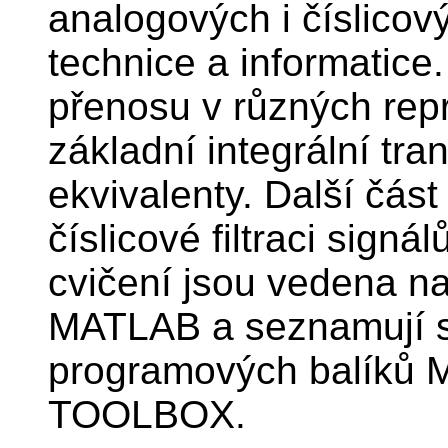
analogových i číslicový
technice a informatice.
přenosu v různých rep
základní integrální tra
ekvivalenty. Další čás
číslicové filtraci signá
cvičení jsou vedena n
MATLAB a seznamují st
programových balík
TOOLBOX.