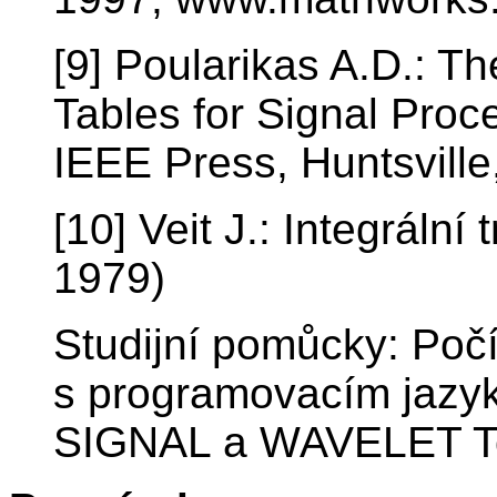
[9] Poularikas A.D.: 
Tables for Signal Pro
IEEE Press, Huntsville
[10] Veit J.: Integráln
1979)
Studijní pomůcky: Poč
s programovacím jaz
SIGNAL a WAVELET To