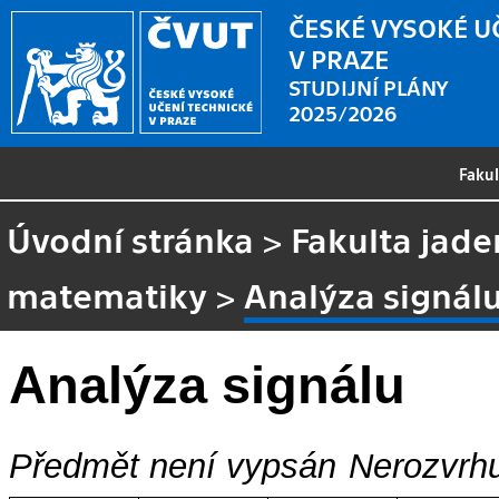
ČESKÉ VYSOKÉ U
V PRAZE
STUDIJNÍ PLÁNY
2025/2026
Faku
Úvodní stránka
>
Fakulta jade
matematiky
>
Analýza signál
Analýza signálu
Předmět není vypsán
Nerozvrhu