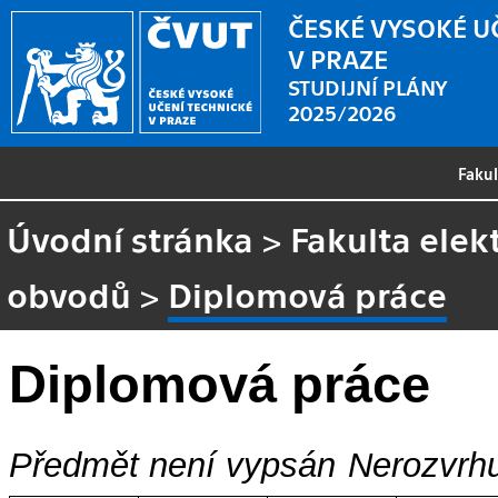
ČESKÉ VYSOKÉ U
V PRAZE
STUDIJNÍ PLÁNY
2025/2026
Faku
Úvodní stránka
>
Fakulta elek
obvodů
>
Diplomová práce
Diplomová práce
Předmět není vypsán
Nerozvrhu