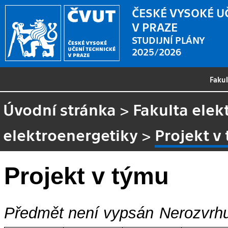
ČESKÉ VYSOKÉ U
V PRAZE
STUDIJNÍ PLÁNY
2025/2026
Faku
Úvodní stránka
>
Fakulta elek
elektroenergetiky
>
Projekt v
Projekt v týmu
Předmět není vypsán
Nerozvrhu