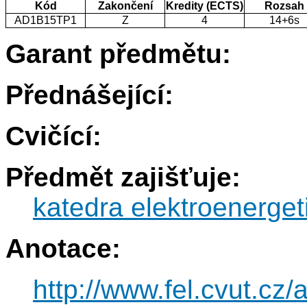
Kód
Zakončení
Kredity (ECTS)
Rozsah
AD1B15TP1
Z
4
14+6s
Garant předmětu:
Přednášející:
Cvičící:
Předmět zajišťuje:
katedra elektroenerget
Anotace:
http://www.fel.cvut.c