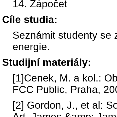
14. Zápočet
Cíle studia:
Seznámit studenty se 
energie.
Studijní materiály:
[1]Cenek, M. a kol.: O
FCC Public, Praha, 20
[2] Gordon, J., et al: S
Art, James &amp; Jame