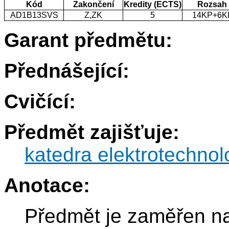
Kód
Zakončení
Kredity (ECTS)
Rozsah
AD1B13SVS
Z,ZK
5
14KP+6K
Garant předmětu:
Přednášející:
Cvičící:
Předmět zajišťuje:
katedra elektrotechnol
Anotace:
Předmět je zaměřen na