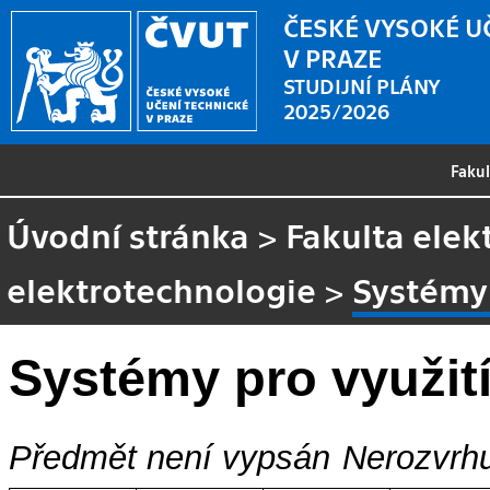
ČESKÉ VYSOKÉ U
V PRAZE
STUDIJNÍ PLÁNY
2025/2026
Faku
Úvodní stránka
>
Fakulta elek
elektrotechnologie
>
Systémy 
Systémy pro využití
Předmět není vypsán
Nerozvrhu