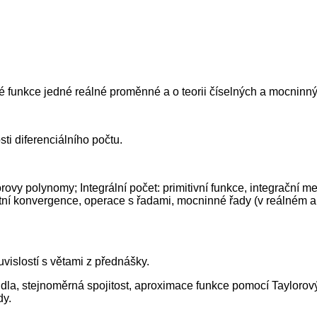
é funkce jedné reálné proměnné a o teorii číselných a mocninný
ti diferenciálního počtu.
ovy polynomy; Integrální počet: primitivní funkce, integrační me
olutní konvergence, operace s řadami, mocninné řady (v reálné
uvislostí s větami z přednášky.
idla, stejnoměrná spojitost, aproximace funkce pomocí Taylorov
dy.