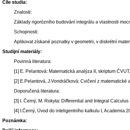
Cíle studia:
Znalosti:
Základy rigorózního budování integrálu a vlastnosti moc
Schopnosti:
Aplikovat získané poznatky v geometrii, v diskrétní matem
Studijní materiály:
Povinná literatura:
[1] E. Pelantová: Matematická analýza II, skriptum ČVUT
[2] E.Pelantová, J.Vondráčková: Cvičení z matematické a
Doporučená literatura:
[3] I. Černý, M. Rokyta: Differential and Integral Calcul
[4] I.Černý, Úvod do inteligentního kalkulu I, Academia 
Poznámka: