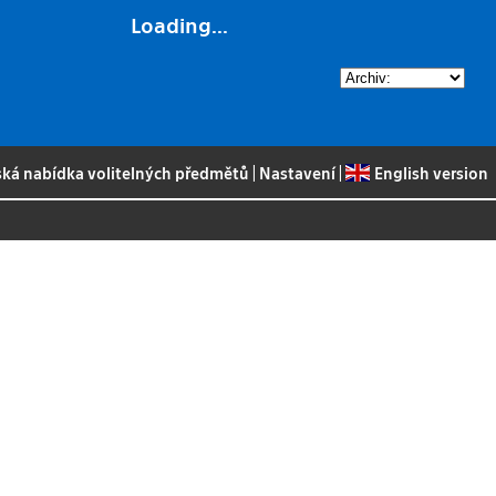
Loading...
ská nabídka volitelných předmětů
|
Nastavení
|
English version