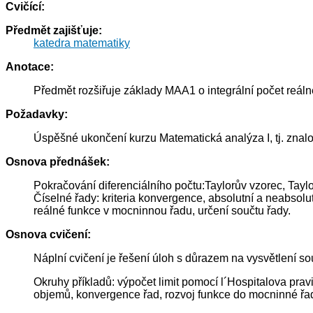
Cvičící:
Předmět zajišťuje:
katedra matematiky
Anotace:
Předmět rozšiřuje základy MAA1 o integrální počet reáln
Požadavky:
Úspěšné ukončení kurzu Matematická analýza I, tj. znalos
Osnova přednášek:
Pokračování diferenciálního počtu:Taylorův vzorec, Taylor
Číselné řady: kriteria konvergence, absolutní a neabs
reálné funkce v mocninnou řadu, určení součtu řady.
Osnova cvičení:
Náplní cvičení je řešení úloh s důrazem na vysvětlení so
Okruhy příkladů: výpočet limit pomocí l´Hospitalova prav
objemů, konvergence řad, rozvoj funkce do mocninné řa