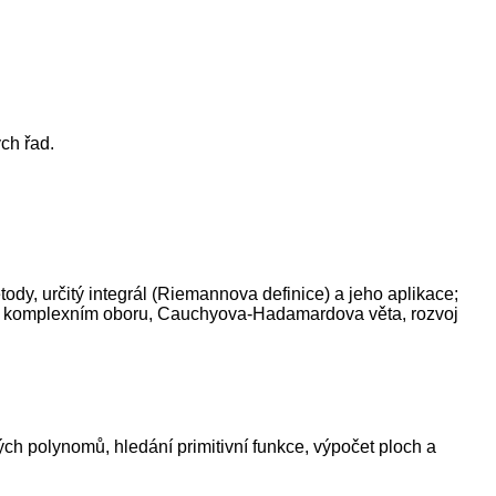
ch řad.
tody, určitý integrál (Riemannova definice) a jeho aplikace;
m a komplexním oboru, Cauchyova-Hadamardova věta, rozvoj
ých polynomů, hledání primitivní funkce, výpočet ploch a