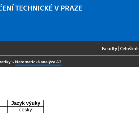
ČENÍ TECHNICKÉ V PRAZE
Fakulty
|
Celoškol
matiky
>
Matematická analýza A2
Jazyk výuky
česky