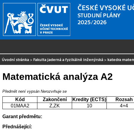
ČESKÉ VYSOKÉ U
STUDIJNÍ PLÁNY
2025/2026
Úvodní stránka
>
Fakulta jaderná a fyzikálně inženýrská
>
katedra mate
Matematická analýza A2
Předmět není vypsán
Nerozvrhuje se
Kód
Zakončení
Kredity (ECTS)
Rozsah
01MAA2
Z,ZK
10
4+4
Garant předmětu:
Přednášející: