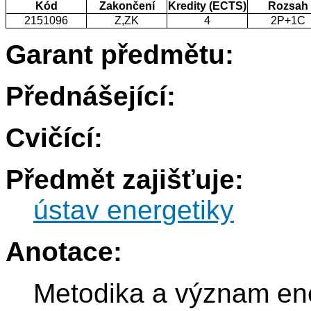
Kód
Zakončení
Kredity (ECTS)
Rozsah
2151096
Z,ZK
4
2P+1C
Garant předmětu:
Přednášející:
Cvičící:
Předmět zajišťuje:
ústav energetiky
Anotace:
Metodika a význam ene