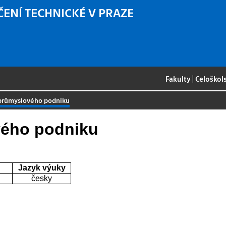
ČENÍ TECHNICKÉ V PRAZE
Fakulty
|
Celoškol
 průmyslového podniku
vého podniku
Jazyk výuky
česky