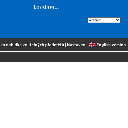
Loading...
ská nabídka volitelných předmětů
|
Nastavení
|
English version