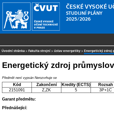
ČESKÉ VYSOKÉ U
STUDIJNÍ PLÁNY
2025/2026
Úvodní stránka
>
Fakulta strojní
>
ústav energetiky
>
Energetický zdroj
Energetický zdroj průmyslo
Předmět není vypsán
Nerozvrhuje se
Kód
Zakončení
Kredity (ECTS)
Rozsah
2151091
Z,ZK
5
3P+1C
Garant předmětu:
Přednášející: