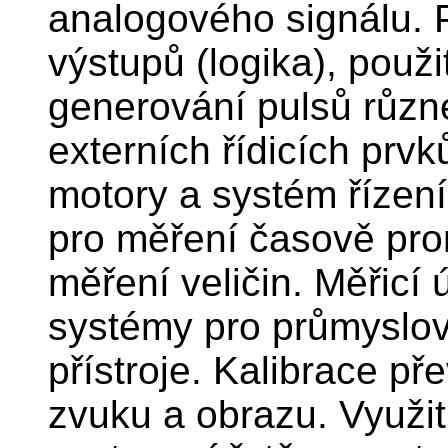
analogového signálu. P
výstupů (logika), použi
generování pulsů různé
externích řídicích prvk
motory a systém řízen
pro měření časově pro
měření veličin. Měřicí
systémy pro průmyslové
přístroje. Kalibrace p
zvuku a obrazu. Využit