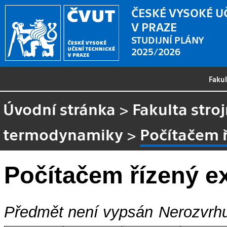
ČESKÉ VYSOKÉ U
V PRAZE
STUDIJNÍ PLÁNY
2025/2026
Faku
Úvodní stránka
>
Fakulta stroj
termodynamiky
>
Počítačem ř
Počítačem řízený ex
Předmět není vypsán
Nerozvrhu