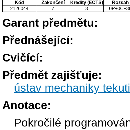
Kód
Zakončení
Kredity (ECTS)
Rozsah
2126044
Z
3
0P+0C+3
Garant předmětu:
Přednášející:
Cvičící:
Předmět zajišťuje:
ústav mechaniky tekut
Anotace:
Pokročilé programován