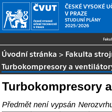
ČESKÉ VYSOKÉ U
V PRAZE
STUDIJNÍ PLÁNY
2025/2026
Faku
Úvodní stránka
>
Fakulta stroj
Turbokompresory a ventilátor
Turbokompresory a 
Předmět není vypsán
Nerozvrhu