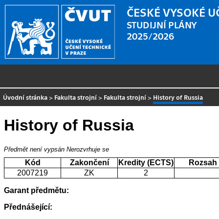
ČESKÉ VYSOKÉ U
STUDIJNÍ PLÁNY
2025/2026
Úvodní stránka
>
Fakulta strojní
>
Fakulta strojní
>
History of Russia
History of Russia
Předmět není vypsán
Nerozvrhuje se
Kód
Zakončení
Kredity (ECTS)
Rozsah
2007219
ZK
2
Garant předmětu:
Přednášející: