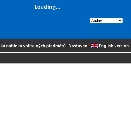
Loading...
ská nabídka volitelných předmětů
|
Nastavení
|
English version