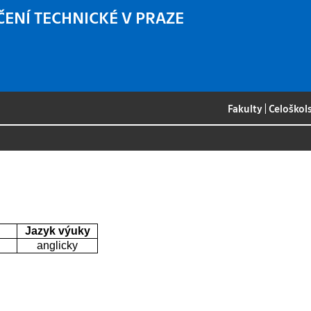
ČENÍ TECHNICKÉ V PRAZE
Fakulty
|
Celoškol
Jazyk výuky
anglicky