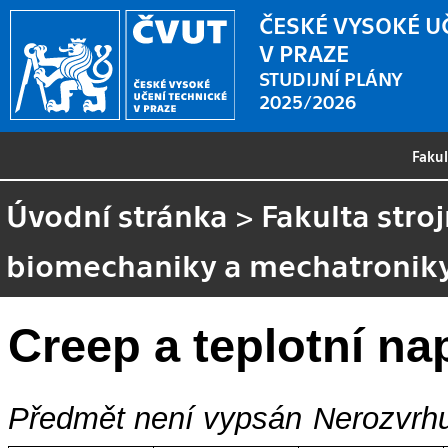
ČESKÉ VYSOKÉ U
V PRAZE
STUDIJNÍ PLÁNY
2025/2026
Faku
Úvodní stránka
>
Fakulta stroj
biomechaniky a mechatronik
Creep a teplotní na
Předmět není vypsán
Nerozvrhu