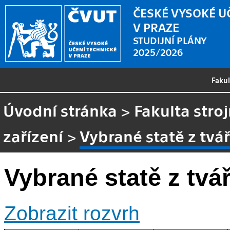
ČESKÉ VYSOKÉ U
V PRAZE
STUDIJNÍ PLÁNY
2025/2026
Faku
Úvodní stránka
>
Fakulta stroj
zařízení
>
Vybrané statě z tvář
Vybrané statě z tvá
Zobrazit rozvrh