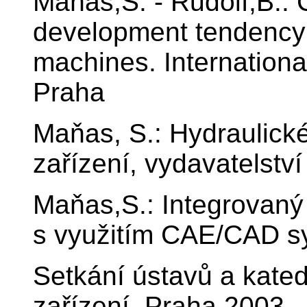
Maňas,S. - Rudolf,B.: 
development tendency i
machines. Internation
Praha
Maňas, S.: Hydraulick
zařízení, vydavatelst
Maňas,S.: Integrovaný 
s využitím CAE/CAD s
Setkání ústavů a kated
zařízení. Praha 2003